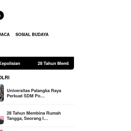
n
UACA
SOSIAL BUDAYA
28 Tahun Membina Rumah Tangga, Seorang Ibu Lima Anak Te
OLRI
Universitas Palangka Raya
Perkuat SDM Po…
28 Tahun Membina Rumah
Tangga, Seorang I…