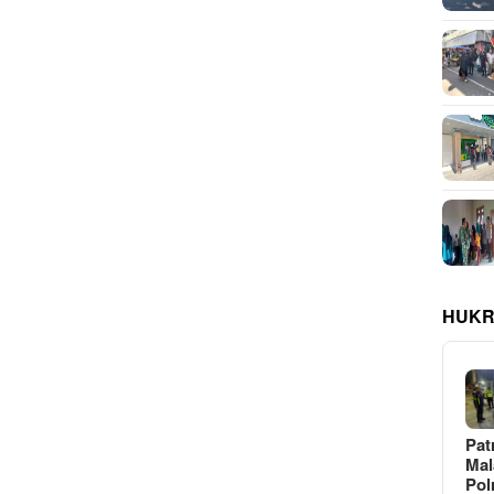
HUKR
Pat
Ma
Pol