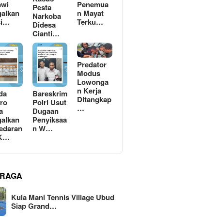
awi
Penemua
Pesta
alkan
n Mayat
Narkoba
si…
Terku…
Didesa
Cianti…
Predator
Modus
Lowonga
n Kerja
da
Bareskrim
Ditangkap
ro
Polri Usut
…
a
Dugaan
alkan
Penyiksaa
edaran
n W…
 K…
RAGA
Kula Mani Tennis Village Ubud
Siap Grand…