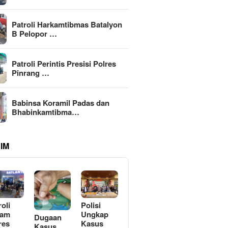
Patroli Harkamtibmas Batalyon
B Pelopor …
Patroli Perintis Presisi Polres
Pinrang …
Babinsa Koramil Padas dan
Bhabinkamtibma…
IM
roli
Polisi
lam
Ungkap
Dugaan
res
Kasus
Kasus