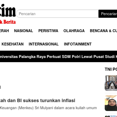
Pencaria
ERAH
NASIONAL
PERISTIWA
OLAHRAGA
BENCANA & C
KESEHATAN
INTERNASIONAL
INFOTAINMENT
gka Raya Perkuat SDM Polri Lewat Pusat Studi Kepolisian
TNI P
H
h dan BI sukses turunkan inflasi
euangan (Menkeu) Sri Mulyani dalam acara kuliah umum