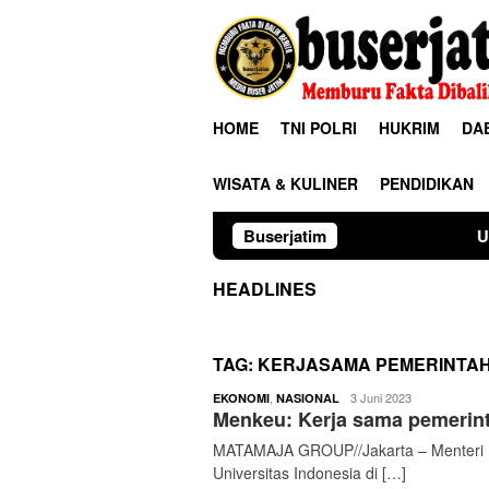
Loncat
ke
konten
HOME
TNI POLRI
HUKRIM
DA
WISATA & KULINER
PENDIDIKAN
Buserjatim
Universitas Palan
HEADLINES
TAG:
KERJASAMA PEMERINTA
buserjatim
,
3 Juni 2023
EKONOMI
NASIONAL
Menkeu: Kerja sama pemerinta
MATAMAJA GROUP//Jakarta – Menteri K
Universitas Indonesia di […]