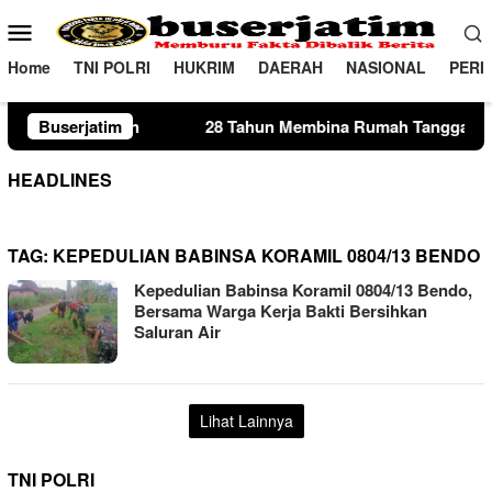
Loncat
Menu
ke
Mobile
konten
Home
TNI POLRI
HUKRIM
DAERAH
NASIONAL
PERI
28 Tahun Membina Rumah Tangga, Seorang Ibu Lima Anak T
Buserjatim
HEADLINES
TAG:
KEPEDULIAN BABINSA KORAMIL 0804/13 BENDO
Kepedulian Babinsa Koramil 0804/13 Bendo,
Bersama Warga Kerja Bakti Bersihkan
Saluran Air
Lihat Lainnya
TNI POLRI