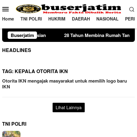
Loncat
Menu
ke
Mobile
konten
Home
TNI POLRI
HUKRIM
DAERAH
NASIONAL
PERI
Buserjatim
28 Tahun Membina Rumah Tangga, Seorang Ibu Lima A
HEADLINES
TAG:
KEPALA OTORITA IKN
Otorita IKN mengajak masyarakat untuk memilih logo baru
IKN
Lihat Lainnya
TNI POLRI