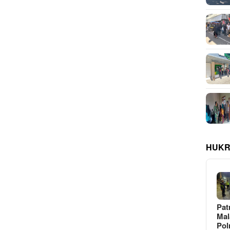
HUKR
Pat
Ma
Pol