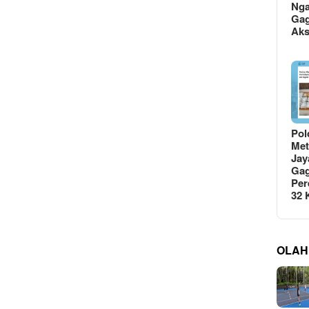
Ng
Gag
Ak
Pol
Met
Jay
Gag
Per
32
OLAH