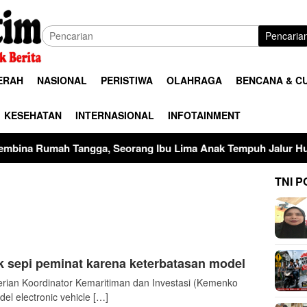
Pencaria
ERAH
NASIONAL
PERISTIWA
OLAHRAGA
BENCANA & C
KESEHATAN
INTERNASIONAL
INFOTAINMENT
ngga, Seorang Ibu Lima Anak Tempuh Jalur Hukum Usai Dugaan
TNI P
k sepi peminat karena keterbatasan model
an Koordinator Kemaritiman dan Investasi (Kemenko
l electronic vehicle […]