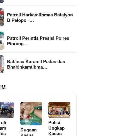
Patroli Harkamtibmas Batalyon
B Pelopor …
Patroli Perintis Presisi Polres
Pinrang …
Babinsa Koramil Padas dan
Bhabinkamtibma…
IM
roli
Polisi
lam
Ungkap
Dugaan
res
Kasus
Kasus