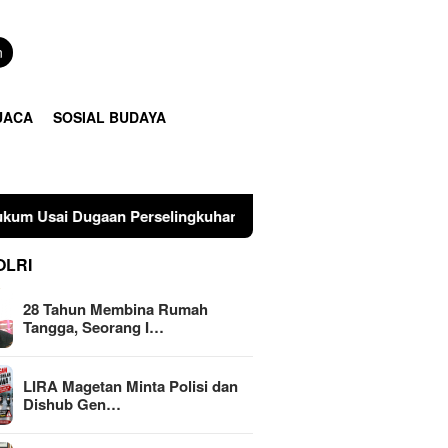
n
UACA
SOSIAL BUDAYA
 Perselingkuhan Suami di Sulawesi Tengah
LIRA Maget
OLRI
28 Tahun Membina Rumah
Tangga, Seorang I…
LIRA Magetan Minta Polisi dan
Dishub Gen…