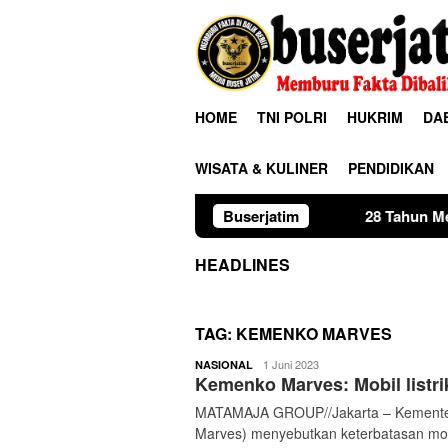
Loncat
ke
konten
HOME
TNI POLRI
HUKRIM
DA
WISATA & KULINER
PENDIDIKAN
Buserjatim
28 Tahun Membina Rumah Ta
HEADLINES
TAG:
KEMENKO MARVES
buserjatim
1 Juni 2023
NASIONAL
Kemenko Marves: Mobil listri
MATAMAJA GROUP//Jakarta – Kementeri
Marves) menyebutkan keterbatasan mode