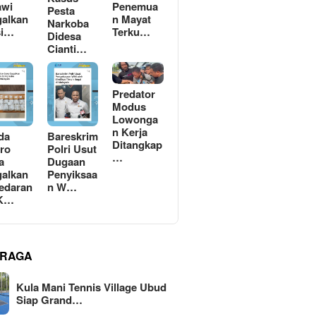
awi
Penemua
Pesta
alkan
n Mayat
Narkoba
si…
Terku…
Didesa
Cianti…
Predator
Modus
Lowonga
n Kerja
da
Bareskrim
Ditangkap
ro
Polri Usut
…
a
Dugaan
alkan
Penyiksaa
edaran
n W…
 K…
RAGA
Kula Mani Tennis Village Ubud
Siap Grand…