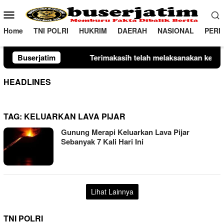
Loncat
Menu
ke
Mobile
konten
Home
TNI POLRI
HUKRIM
DAERAH
NASIONAL
PERI
Terimakasih telah melaksanakan kewajiban perpajakan daerah 
Buserjatim
HEADLINES
TAG:
KELUARKAN LAVA PIJAR
Gunung Merapi Keluarkan Lava Pijar
Sebanyak 7 Kali Hari Ini
Lihat Lainnya
TNI POLRI