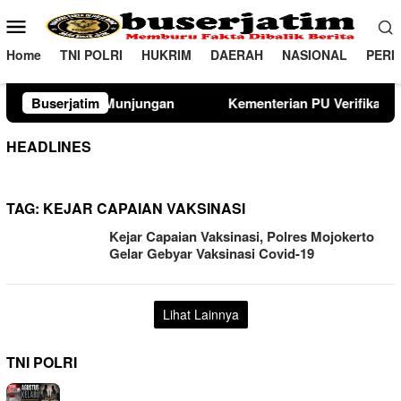
Loncat
Menu
ke
Mobile
konten
Home
TNI POLRI
HUKRIM
DAERAH
NASIONAL
PERI
jungan
Buserjatim
Kementerian PU Verifikasi Lahan Sekolah Rakya
HEADLINES
TAG:
KEJAR CAPAIAN VAKSINASI
Kejar Capaian Vaksinasi, Polres Mojokerto
Gelar Gebyar Vaksinasi Covid-19
Lihat Lainnya
TNI POLRI