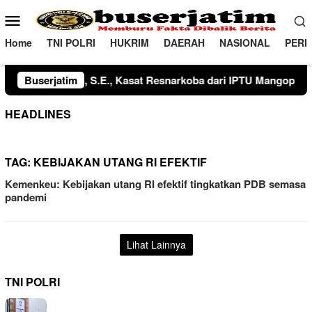
Loncat
Menu
ke
Mobile
konten
Home
TNI POLRI
HUKRIM
DAERAH
NASIONAL
PERI
in, S.H., M.H. kepada IPTU Tegar Wijaya, S.Tr.K., S.I.K., ser
Buserjatim
HEADLINES
TAG:
KEBIJAKAN UTANG RI EFEKTIF
Kemenkeu: Kebijakan utang RI efektif tingkatkan PDB semasa
pandemi
Lihat Lainnya
TNI POLRI