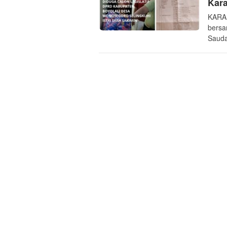
Kar
KARA
bersa
Sauda