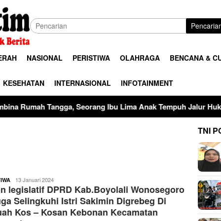
Pencaria
ERAH
NASIONAL
PERISTIWA
OLAHRAGA
BENCANA & C
KESEHATAN
INTERNASIONAL
INFOTAINMENT
a, Seorang Ibu Lima Anak Tempuh Jalur Hukum Usai Dugaan Pe
TNI P
buserjatim
13 Januari 2024
TIWA
n legislatif DPRD Kab.Boyolali Wonosegoro
ga Selingkuhi Istri Sakimin Digrebeg Di
uah Kos – Kosan Kebonan Kecamatan