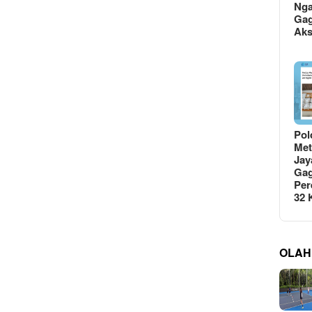
Ng
Gag
Ak
Pol
Met
Jay
Gag
Per
32
OLAH