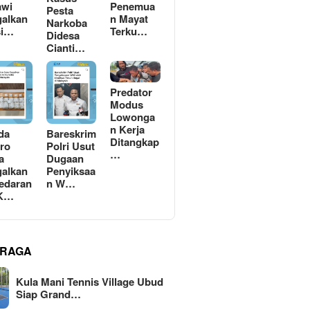
awi
Penemua
Pesta
alkan
n Mayat
Narkoba
si…
Terku…
Didesa
Cianti…
Predator
Modus
Lowonga
n Kerja
da
Bareskrim
Ditangkap
ro
Polri Usut
…
a
Dugaan
alkan
Penyiksaa
edaran
n W…
 K…
RAGA
Kula Mani Tennis Village Ubud
Siap Grand…