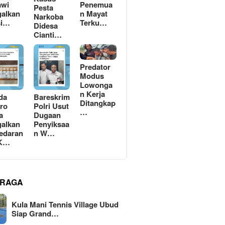
awi
Penemua
Pesta
alkan
n Mayat
Narkoba
si…
Terku…
Didesa
Cianti…
Predator
Modus
Lowonga
n Kerja
da
Bareskrim
Ditangkap
ro
Polri Usut
…
a
Dugaan
alkan
Penyiksaa
edaran
n W…
 K…
RAGA
Kula Mani Tennis Village Ubud
Siap Grand…