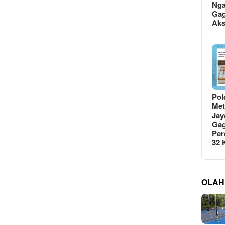
Ng
Gag
Ak
Pol
Met
Jay
Gag
Per
32
OLAH