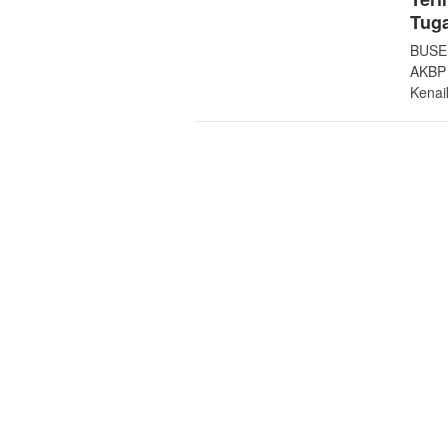
Tug
BUSER
AKBP 
Kenai