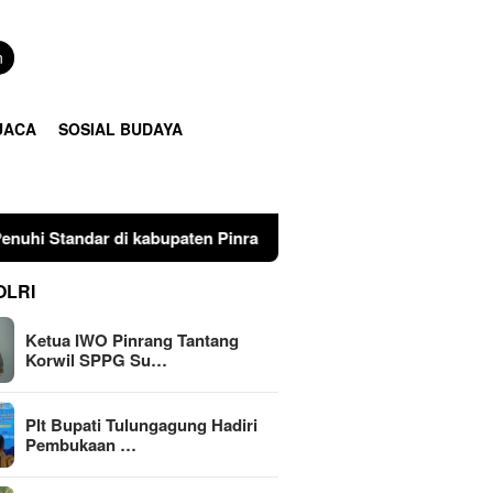
n
UACA
SOSIAL BUDAYA
kabupaten Pinrang
Plt Bupati Tulungagung Hadiri Pem
OLRI
Ketua IWO Pinrang Tantang
Korwil SPPG Su…
Plt Bupati Tulungagung Hadiri
Pembukaan …