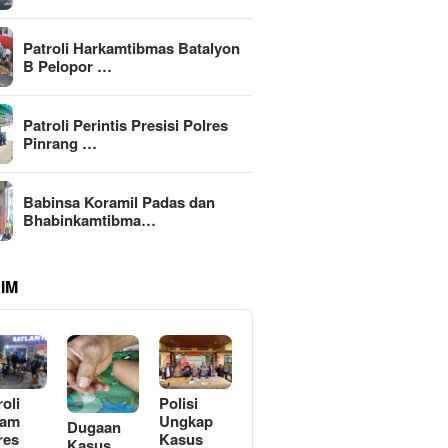
Patroli Harkamtibmas Batalyon
B Pelopor …
Patroli Perintis Presisi Polres
Pinrang …
Babinsa Koramil Padas dan
Bhabinkamtibma…
IM
roli
Polisi
lam
Ungkap
Dugaan
res
Kasus
Kasus