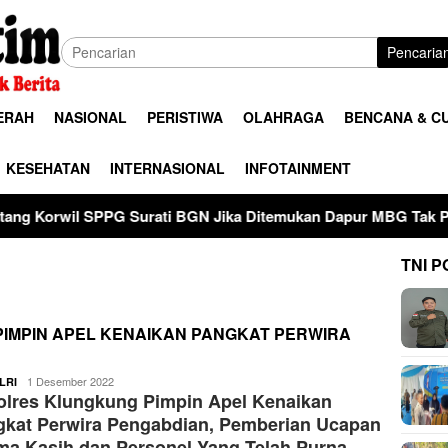
Pencaria
ERAH
NASIONAL
PERISTIWA
OLAHRAGA
BENCANA & C
KESEHATAN
INTERNASIONAL
INFOTAINMENT
Surati BGN Jika Ditemukan Dapur MBG Tak Penuhi Standar di 
TNI P
IMPIN APEL KENAIKAN PANGKAT PERWIRA
ardy
1 Desember 2022
LRI
lres Klungkung Pimpin Apel Kenaikan
gkat Perwira Pengabdian, Pemberian Ucapan
ma Kasih dan Personel Yang Telah Purna