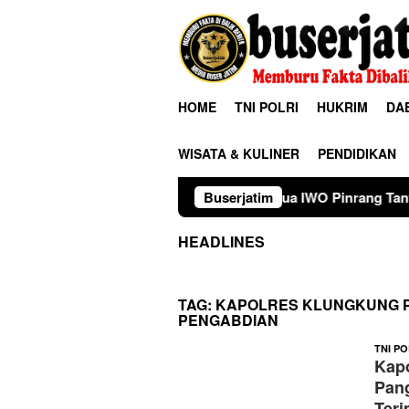
Loncat
ke
konten
HOME
TNI POLRI
HUKRIM
DA
WISATA & KULINER
PENDIDIKAN
Ketua IWO Pinrang Tantang Korwil SPPG 
Buserjatim
HEADLINES
TAG:
KAPOLRES KLUNGKUNG P
PENGABDIAN
TNI PO
Kapo
Pan
Teri