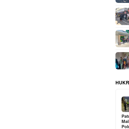
HUKR
Pat
Ma
Pol