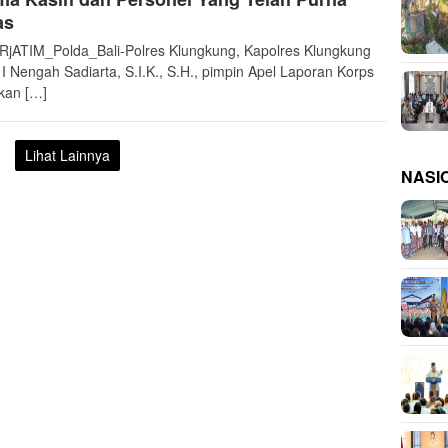
as
jATIM_Polda_Bali-Polres Klungkung, Kapolres Klungkung
I Nengah Sadiarta, S.I.K., S.H., pimpin Apel Laporan Korps
kan […]
Lihat Lainnya
NASI