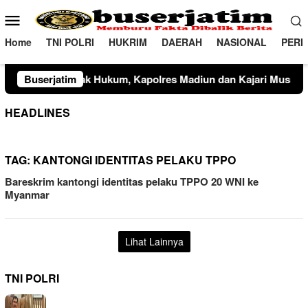
Loncat
Menu
ke
Mobile
konten
Home
TNI POLRI
HUKRIM
DAERAH
NASIONAL
PERI
Hukum, Kapolres Madiun dan Kajari Musnahkan Barang Bukti P
Buserjatim
HEADLINES
TAG:
KANTONGI IDENTITAS PELAKU TPPO
Bareskrim kantongi identitas pelaku TPPO 20 WNI ke
Myanmar
Lihat Lainnya
TNI POLRI