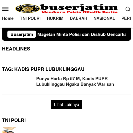
Loncat
Menu
ke
Mobile
konten
Home
TNI POLRI
HUKRIM
DAERAH
NASIONAL
PERI
etan Minta Polisi dan Dishub Gencarkan Sosialisasi Edukasi Be
Buserjatim
HEADLINES
TAG:
KADIS PUPR LUBUKLINGGAU
Punya Harta Rp 57 M, Kadis PUPR
Lubuklinggau Ngaku Banyak Warisan
Lihat Lainnya
TNI POLRI