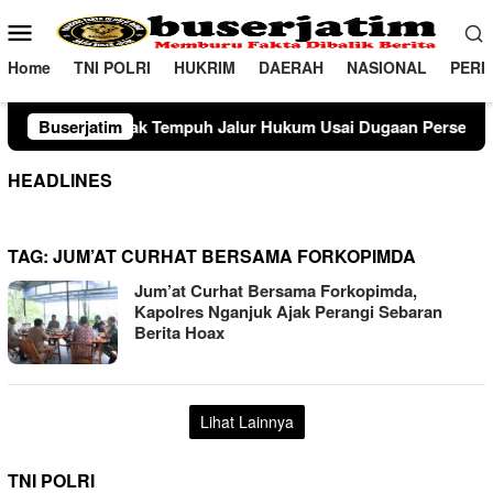
Loncat
Menu
ke
Mobile
konten
Home
TNI POLRI
HUKRIM
DAERAH
NASIONAL
PERI
uh Jalur Hukum Usai Dugaan Perselingkuhan Suami di Sulawe
Buserjatim
HEADLINES
TAG:
JUM’AT CURHAT BERSAMA FORKOPIMDA
Jum’at Curhat Bersama Forkopimda,
Kapolres Nganjuk Ajak Perangi Sebaran
Berita Hoax
Lihat Lainnya
TNI POLRI