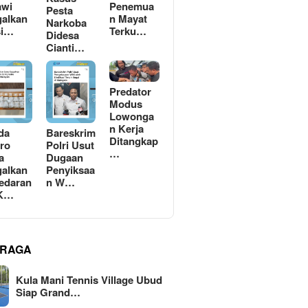
awi
Penemua
Pesta
alkan
n Mayat
Narkoba
si…
Terku…
Didesa
Cianti…
Predator
Modus
Lowonga
n Kerja
da
Bareskrim
Ditangkap
ro
Polri Usut
…
a
Dugaan
alkan
Penyiksaa
edaran
n W…
 K…
RAGA
Kula Mani Tennis Village Ubud
Siap Grand…