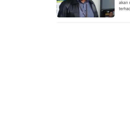
akan 
terha