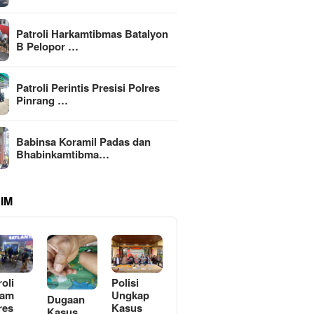
Patroli Harkamtibmas Batalyon
B Pelopor …
Patroli Perintis Presisi Polres
Pinrang …
Babinsa Koramil Padas dan
Bhabinkamtibma…
IM
roli
Polisi
lam
Ungkap
Dugaan
res
Kasus
Kasus