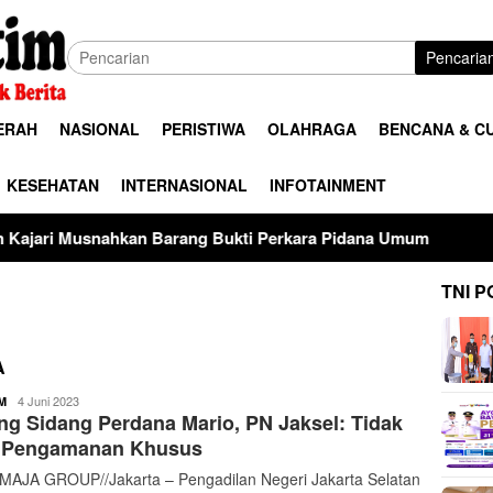
Pencaria
ERAH
NASIONAL
PERISTIWA
OLAHRAGA
BENCANA & C
KESEHATAN
INTERNASIONAL
INFOTAINMENT
Barang Bukti Perkara Pidana Umum
Terimakasih telah m
TNI P
A
buserjatim
4 Juni 2023
M
ng Sidang Perdana Mario, PN Jaksel: Tidak
 Pengamanan Khusus
AJA GROUP//Jakarta – Pengadilan Negeri Jakarta Selatan