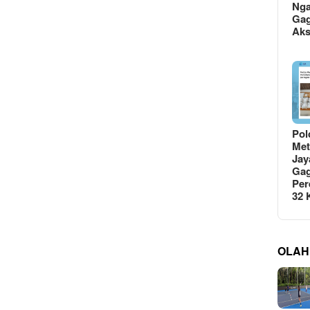
Ng
Gag
Ak
Pol
Met
Jay
Gag
Per
32
OLAH