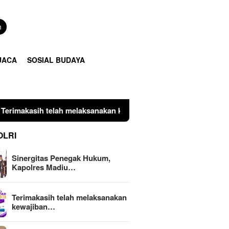
n
UACA
SOSIAL BUDAYA
elaksanakan kewajiban perpajakan daerah tepat waktu dengan me
OLRI
Sinergitas Penegak Hukum,
Kapolres Madiu…
Terimakasih telah melaksanakan
kewajiban…