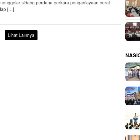
menggelar sidang perdana perkara penganiayaan berat
dap […]
Lihat Lainnya
NASI