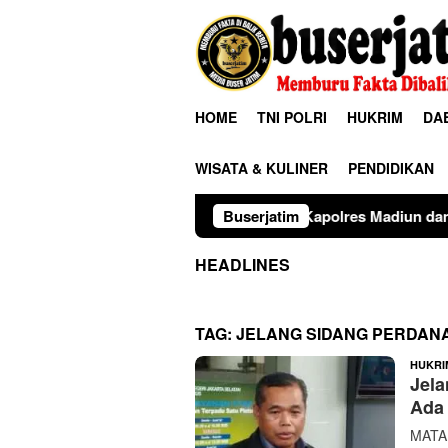
Loncat
ke
konten
HOME
TNI POLRI
HUKRIM
DA
WISATA & KULINER
PENDIDIKAN
gitas Penegak Hukum, Kapolres Madiun dan Kajari Musnahkan 
Buserjatim
HEADLINES
TAG:
JELANG SIDANG PERDAN
HUKRI
Jela
Ada
MATAM