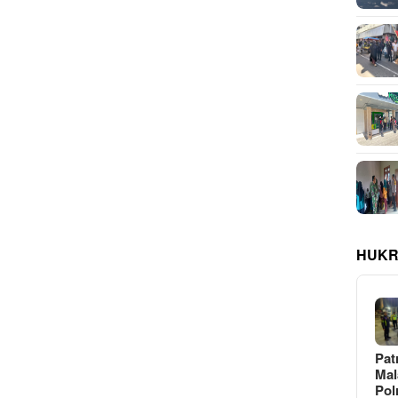
HUKR
Pat
Ma
Pol