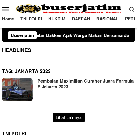
Loncat
Menu
ke
Mobile
konten
Home
TNI POLRI
HUKRIM
DAERAH
NASIONAL
PERI
 Bakkes Ajak Warga Makan Bersama dan Periksa Kesehatan Grat
Buserjatim
HEADLINES
TAG:
JAKARTA 2023
Pembalap Maximilian Gunther Juara Formula
E Jakarta 2023
Lihat Lainnya
TNI POLRI