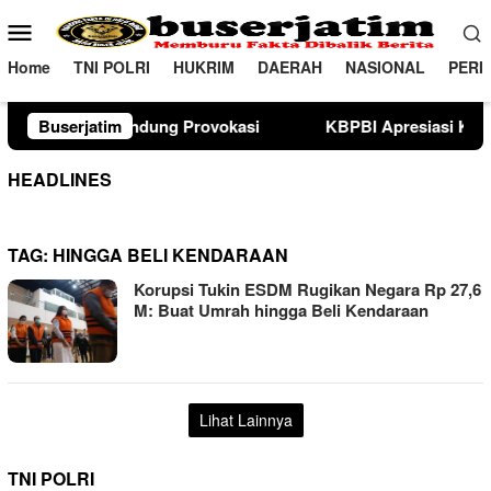
Loncat
Menu
ke
Mobile
konten
Home
TNI POLRI
HUKRIM
DAERAH
NASIONAL
PERI
 Provokasi
Buserjatim
KBPBI Apresiasi Komitmen Kapolri Kawal A
HEADLINES
TAG:
HINGGA BELI KENDARAAN
Korupsi Tukin ESDM Rugikan Negara Rp 27,6
M: Buat Umrah hingga Beli Kendaraan
Lihat Lainnya
TNI POLRI