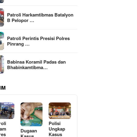
Patroli Harkamtibmas Batalyon
B Pelopor …
Patroli Perintis Presisi Polres
Pinrang …
Babinsa Koramil Padas dan
Bhabinkamtibma…
IM
roli
Polisi
lam
Ungkap
Dugaan
res
Kasus
Kasus