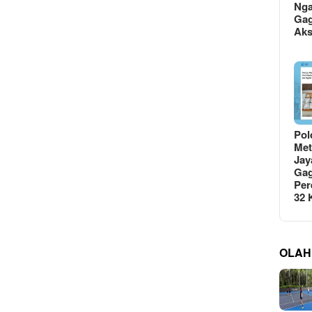
Ng
Gag
Ak
Pol
Met
Jay
Gag
Per
32
OLAH