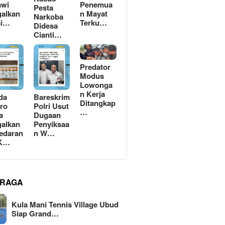
awi
Penemua
Pesta
alkan
n Mayat
Narkoba
si…
Terku…
Didesa
Cianti…
Predator
Modus
Lowonga
n Kerja
da
Bareskrim
Ditangkap
ro
Polri Usut
…
a
Dugaan
alkan
Penyiksaa
edaran
n W…
 K…
RAGA
Kula Mani Tennis Village Ubud
Siap Grand…