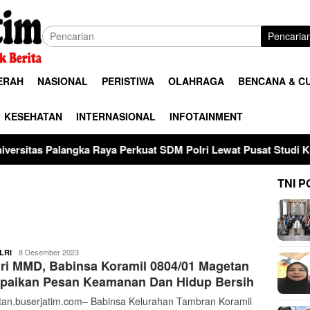
Pencaria
ERAH
NASIONAL
PERISTIWA
OLAHRAGA
BENCANA & C
KESEHATAN
INTERNASIONAL
INFOTAINMENT
angka Raya Perkuat SDM Polri Lewat Pusat Studi Kepolisian
TNI P
ardy
8 Desember 2023
LRI
ri MMD, Babinsa Koramil 0804/01 Magetan
paikan Pesan Keamanan Dan Hidup Bersih
an.buserjatim.com– Babinsa Kelurahan Tambran Koramil