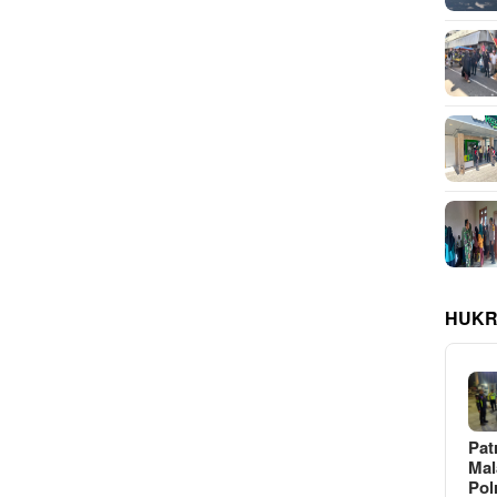
HUKR
Pat
Ma
Pol