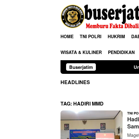
Loncat
ke
konten
HOME
TNI POLRI
HUKRIM
DA
WISATA & KULINER
PENDIDIKAN
Buserjatim
Universitas Pal
HEADLINES
TAG:
HADIRI MMD
TNI PO
Hadi
Sam
Maget