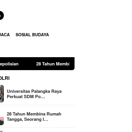
n
UACA
SOSIAL BUDAYA
28 Tahun Membina Rumah Tangga, Seorang Ibu Lima Anak 
OLRI
Universitas Palangka Raya
Perkuat SDM Po…
28 Tahun Membina Rumah
Tangga, Seorang I…