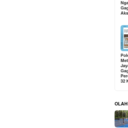
Ng
Gag
Ak
Pol
Met
Jay
Gag
Per
32
OLAH