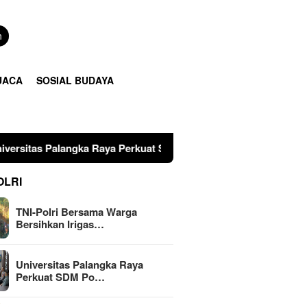
n
UACA
SOSIAL BUDAYA
ka Raya Perkuat SDM Polri Lewat Pusat Studi Kepolisian
OLRI
TNI-Polri Bersama Warga
Bersihkan Irigas…
Universitas Palangka Raya
Perkuat SDM Po…