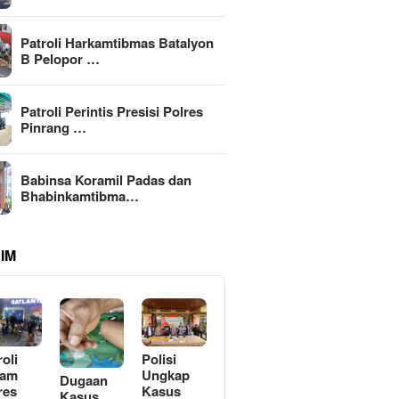
Patroli Harkamtibmas Batalyon
B Pelopor …
Patroli Perintis Presisi Polres
Pinrang …
Babinsa Koramil Padas dan
Bhabinkamtibma…
IM
roli
Polisi
lam
Ungkap
Dugaan
res
Kasus
Kasus