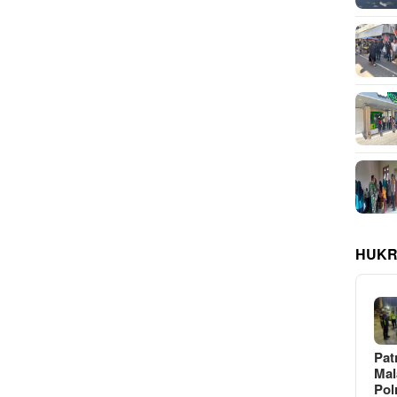
HUKR
Pat
Ma
Pol