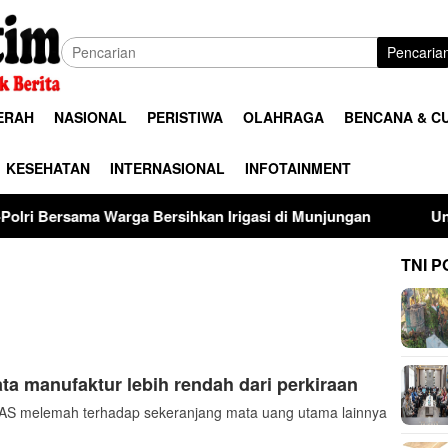
Pencaria
ERAH
NASIONAL
PERISTIWA
OLAHRAGA
BENCANA & C
KESEHATAN
INTERNASIONAL
INFOTAINMENT
rga Bersihkan Irigasi di Munjungan
Universitas Palang
TNI P
ta manufaktur lebih rendah dari perkiraan
S melemah terhadap sekeranjang mata uang utama lainnya