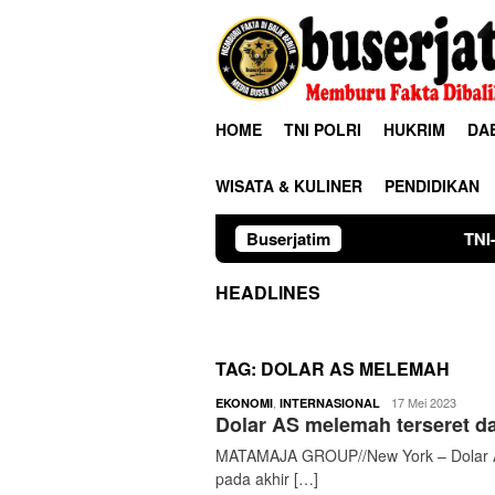
Loncat
ke
konten
HOME
TNI POLRI
HUKRIM
DA
WISATA & KULINER
PENDIDIKAN
Buserjatim
TNI-Polri Bersama Wa
HEADLINES
TAG:
DOLAR AS MELEMAH
buserjatim
,
17 Mei 2023
EKONOMI
INTERNASIONAL
Dolar AS melemah terseret da
MATAMAJA GROUP//New York – Dolar A
pada akhir […]