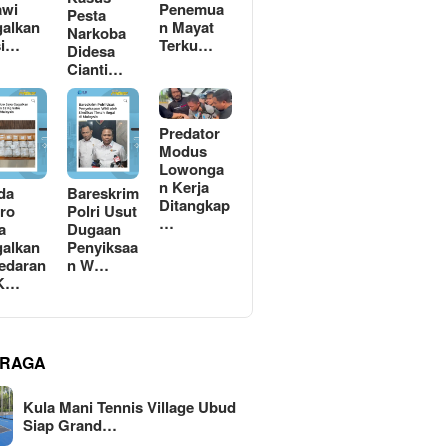
awi
Penemua
Pesta
alkan
n Mayat
Narkoba
si…
Terku…
Didesa
Cianti…
Predator
Modus
Lowonga
n Kerja
da
Bareskrim
Ditangkap
ro
Polri Usut
…
a
Dugaan
alkan
Penyiksaa
edaran
n W…
 K…
RAGA
Kula Mani Tennis Village Ubud
Siap Grand…