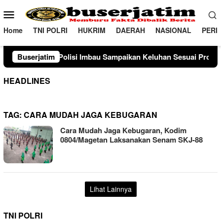
Loncat
Menu
ke
Mobile
konten
Home
TNI POLRI
HUKRIM
DAERAH
NASIONAL
PERI
si Imbau Sampaikan Keluhan Sesuai Prosedur
Buserjatim
Sambangi
HEADLINES
TAG:
CARA MUDAH JAGA KEBUGARAN
Cara Mudah Jaga Kebugaran, Kodim
0804/Magetan Laksanakan Senam SKJ-88
Lihat Lainnya
TNI POLRI