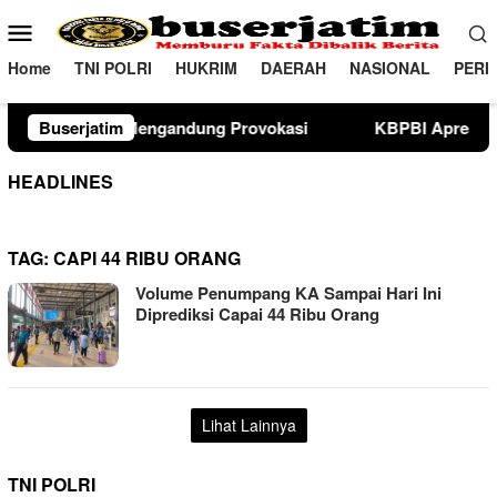
Loncat
Menu
ke
Mobile
konten
Home
TNI POLRI
HUKRIM
DAERAH
NASIONAL
PERI
ndung Provokasi
Buserjatim
KBPBI Apresiasi Komitmen Kapolri Ka
HEADLINES
TAG:
CAPI 44 RIBU ORANG
Volume Penumpang KA Sampai Hari Ini
Diprediksi Capai 44 Ribu Orang
Lihat Lainnya
TNI POLRI