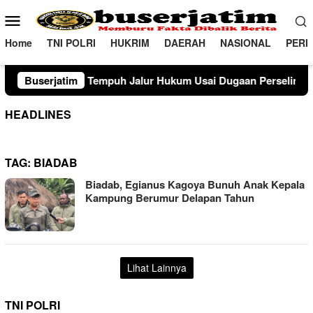
Loncat
Menu
ke
Mobile
konten
Home
TNI POLRI
HUKRIM
DAERAH
NASIONAL
PERI
k Tempuh Jalur Hukum Usai Dugaan Perselingkuhan Suami di S
Buserjatim
HEADLINES
TAG:
BIADAB
Biadab, Egianus Kagoya Bunuh Anak Kepala
Kampung Berumur Delapan Tahun
Lihat Lainnya
TNI POLRI