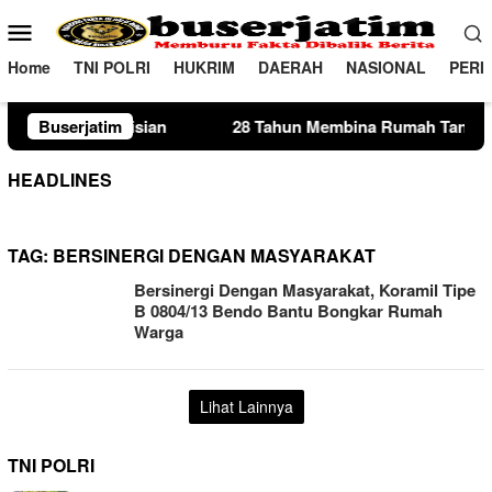
Loncat
Menu
ke
Mobile
konten
Home
TNI POLRI
HUKRIM
DAERAH
NASIONAL
PERI
an
Buserjatim
28 Tahun Membina Rumah Tangga, Seorang Ibu Lima 
HEADLINES
TAG:
BERSINERGI DENGAN MASYARAKAT
Bersinergi Dengan Masyarakat, Koramil Tipe
B 0804/13 Bendo Bantu Bongkar Rumah
Warga
Lihat Lainnya
TNI POLRI