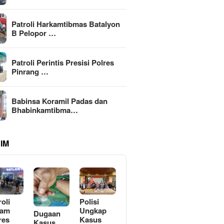
Patroli Harkamtibmas Batalyon
B Pelopor …
Patroli Perintis Presisi Polres
Pinrang …
Babinsa Koramil Padas dan
Bhabinkamtibma…
IM
roli
Polisi
lam
Ungkap
Dugaan
res
Kasus
Kasus