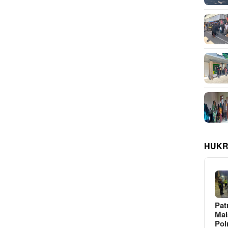
HUKR
Pat
Ma
Pol