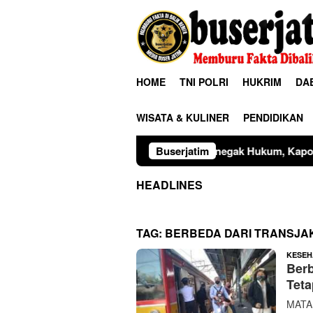
Loncat
ke
konten
HOME
TNI POLRI
HUKRIM
DA
WISATA & KULINER
PENDIDIKAN
Sinergitas Penegak Hukum, Kapolres Madiun dan Kaj
Buserjatim
HEADLINES
TAG:
BERBEDA DARI TRANSJA
KESEH
Berb
Teta
MATAM