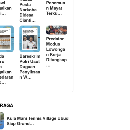
awi
Penemua
Pesta
alkan
n Mayat
Narkoba
si…
Terku…
Didesa
Cianti…
Predator
Modus
Lowonga
n Kerja
da
Bareskrim
Ditangkap
ro
Polri Usut
…
a
Dugaan
alkan
Penyiksaa
edaran
n W…
 K…
RAGA
Kula Mani Tennis Village Ubud
Siap Grand…