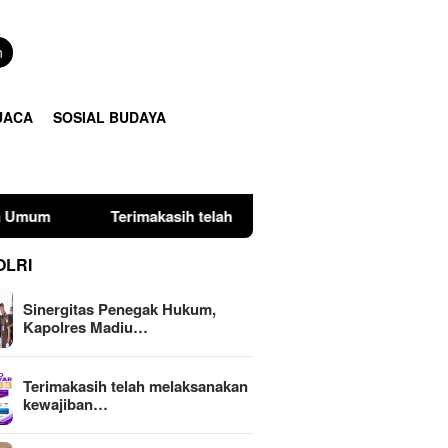
n
UACA
SOSIAL BUDAYA
makasih telah melaksanakan kewajiban perpajakan daerah tepat 
OLRI
Sinergitas Penegak Hukum,
Kapolres Madiu…
Terimakasih telah melaksanakan
kewajiban…