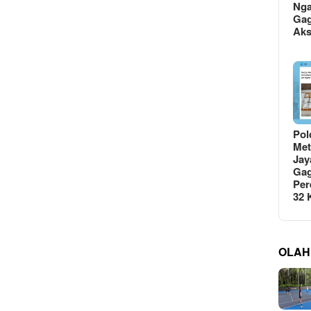
Ng
Gag
Ak
Pol
Met
Jay
Gag
Per
32
OLAH