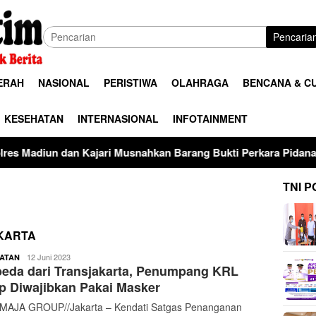
Pencaria
ERAH
NASIONAL
PERISTIWA
OLAHRAGA
BENCANA & C
KESEHATAN
INTERNASIONAL
INFOTAINMENT
ari Musnahkan Barang Bukti Perkara Pidana Umum
Teri
TNI P
KARTA
buserjatim
12 Juni 2023
ATAN
eda dari Transjakarta, Penumpang KRL
p Diwajibkan Pakai Masker
AJA GROUP//Jakarta – Kendati Satgas Penanganan