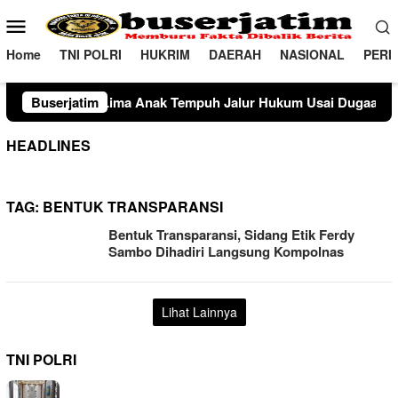
Loncat
Menu
ke
Mobile
konten
Home
TNI POLRI
HUKRIM
DAERAH
NASIONAL
PERI
ak Tempuh Jalur Hukum Usai Dugaan Perselingkuhan Suami di
Buserjatim
HEADLINES
TAG:
BENTUK TRANSPARANSI
Bentuk Transparansi, Sidang Etik Ferdy
Sambo Dihadiri Langsung Kompolnas
Lihat Lainnya
TNI POLRI