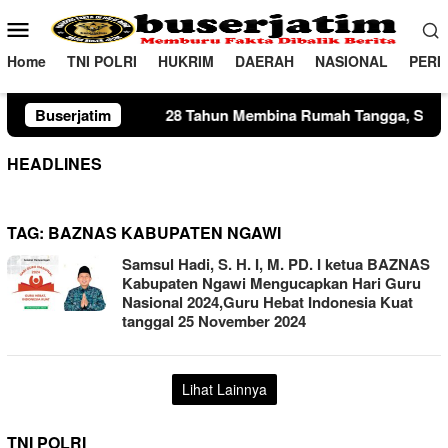
Loncat
Menu
ke
Mobile
konten
Home
TNI POLRI
HUKRIM
DAERAH
NASIONAL
PERI
28 Tahun Membina Rumah Tangga, Seorang Ibu Lima Anak 
Buserjatim
HEADLINES
TAG:
BAZNAS KABUPATEN NGAWI
Samsul Hadi, S. H. I, M. PD. I ketua BAZNAS
Kabupaten Ngawi Mengucapkan Hari Guru
Nasional 2024,Guru Hebat Indonesia Kuat
tanggal 25 November 2024
Lihat Lainnya
TNI POLRI