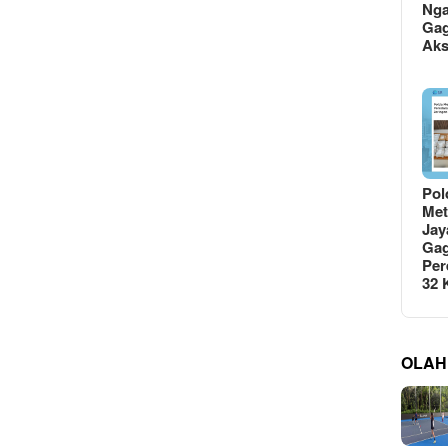
Ng
Gag
Ak
Pol
Met
Jay
Gag
Per
32
OLAH