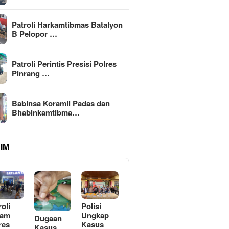
Patroli Harkamtibmas Batalyon
B Pelopor …
Patroli Perintis Presisi Polres
Pinrang …
Babinsa Koramil Padas dan
Bhabinkamtibma…
IM
roli
Polisi
lam
Ungkap
Dugaan
res
Kasus
Kasus