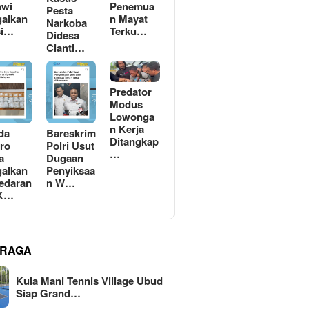
awi
Penemua
Pesta
alkan
n Mayat
Narkoba
si…
Terku…
Didesa
Cianti…
Predator
Modus
Lowonga
n Kerja
da
Bareskrim
Ditangkap
ro
Polri Usut
…
a
Dugaan
alkan
Penyiksaa
edaran
n W…
 K…
RAGA
Kula Mani Tennis Village Ubud
Siap Grand…