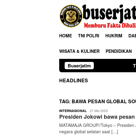
Loncat
ke
konten
HOME
TNI POLRI
HUKRIM
DA
WISATA & KULINER
PENDIDIKAN
Buserjatim
TNI-Polri Bersama
HEADLINES
TAG:
BAWA PESAN GLOBAL SO
buserjatim
21 Mei 2023
INTERNASIONAL
Presiden Jokowi bawa pesan 
MATAMAJA GROUP//Tokyo – Presiden J
negara global selatan saat […]