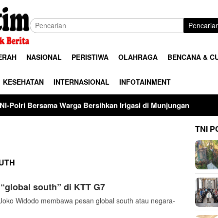
Pencaria
ERAH
NASIONAL
PERISTIWA
OLAHRAGA
BENCANA & C
KESEHATAN
INTERNASIONAL
INFOTAINMENT
 Warga Bersihkan Irigasi di Munjungan
Universitas Pal
TNI P
UTH
“global south” di KTT G7
oko Widodo membawa pesan global south atau negara-