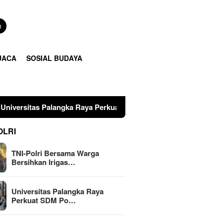
n
UACA
SOSIAL BUDAYA
angka Raya Perkuat SDM Polri Lewat Pusat Studi Kepolisian
OLRI
TNI-Polri Bersama Warga
Bersihkan Irigas…
Universitas Palangka Raya
Perkuat SDM Po…