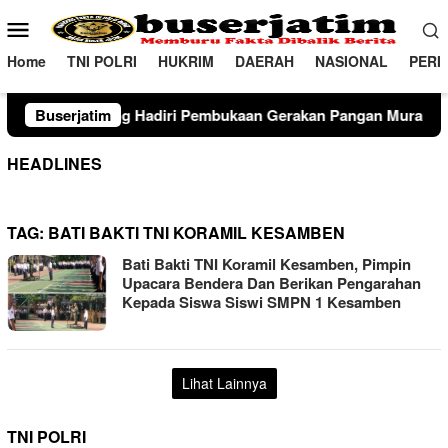
Loncat
Menu
ke
Mobile
konten
Home
TNI POLRI
HUKRIM
DAERAH
NASIONAL
PERI
adiri Pembukaan Gerakan Pangan Murah dan Produk Unggulan 2
Buserjatim
HEADLINES
TAG:
BATI BAKTI TNI KORAMIL KESAMBEN
Bati Bakti TNI Koramil Kesamben, Pimpin
Upacara Bendera Dan Berikan Pengarahan
Kepada Siswa Siswi SMPN 1 Kesamben
Lihat Lainnya
TNI POLRI