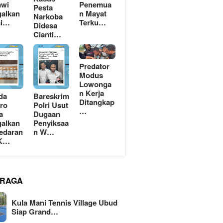
awi
Penemua
Pesta
alkan
n Mayat
Narkoba
si…
Terku…
Didesa
Cianti…
Predator
Modus
Lowonga
n Kerja
da
Bareskrim
Ditangkap
ro
Polri Usut
…
a
Dugaan
alkan
Penyiksaa
edaran
n W…
 K…
RAGA
Kula Mani Tennis Village Ubud
Siap Grand…