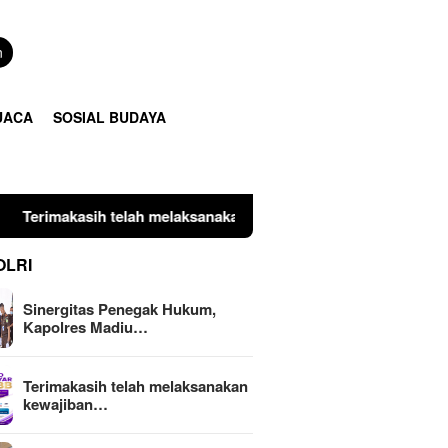
n
UACA
SOSIAL BUDAYA
 melaksanakan kewajiban perpajakan daerah tepat waktu dengan
OLRI
Sinergitas Penegak Hukum,
Kapolres Madiu…
Terimakasih telah melaksanakan
kewajiban…