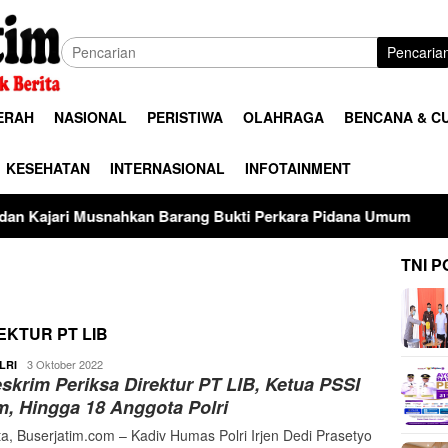
Pencaria
ERAH
NASIONAL
PERISTIWA
OLAHRAGA
BENCANA & C
KESEHATAN
INTERNASIONAL
INFOTAINMENT
n Barang Bukti Perkara Pidana Umum
Terimakasih telah
TNI P
EKTUR PT LIB
buserjatim
3 Oktober 2022
LRI
skrim Periksa Direktur PT LIB, Ketua PSSI
m, Hingga 18 Anggota Polri
ta, Buserjatim.com – Kadiv Humas Polri Irjen Dedi Prasetyo