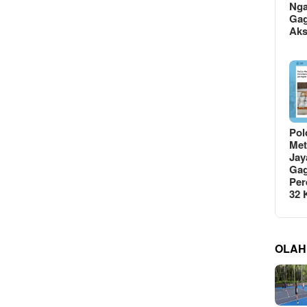
Ng
Gag
Ak
Pol
Met
Jay
Gag
Per
32
OLAH