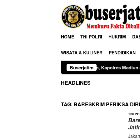
Loncat
ke
konten
HOME
TNI POLRI
HUKRIM
DA
WISATA & KULINER
PENDIDIKAN
ergitas Penegak Hukum, Kapolres Madiun dan Kajari Musnahka
Buserjatim
HEADLINES
TAG:
BARESKRIM PERIKSA DIR
TNI PO
Bare
Jati
Jakar