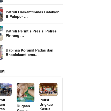
Patroli Harkamtibmas Batalyon
B Pelopor …
Patroli Perintis Presisi Polres
Pinrang …
Babinsa Koramil Padas dan
Bhabinkamtibma…
IM
roli
Polisi
lam
Ungkap
Dugaan
res
Kasus
Kasus