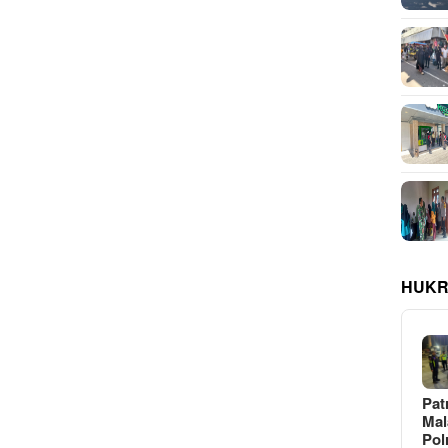
HUKR
Pat
Ma
Pol