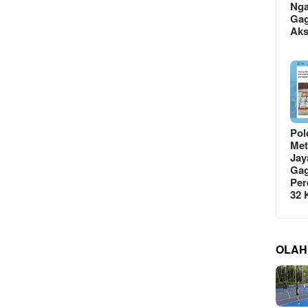
Ng
Gag
Ak
Pol
Met
Jay
Gag
Per
32
OLAH