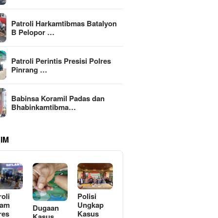
Patroli Harkamtibmas Batalyon
B Pelopor …
Patroli Perintis Presisi Polres
Pinrang …
Babinsa Koramil Padas dan
Bhabinkamtibma…
IM
roli
Polisi
lam
Ungkap
Dugaan
res
Kasus
Kasus