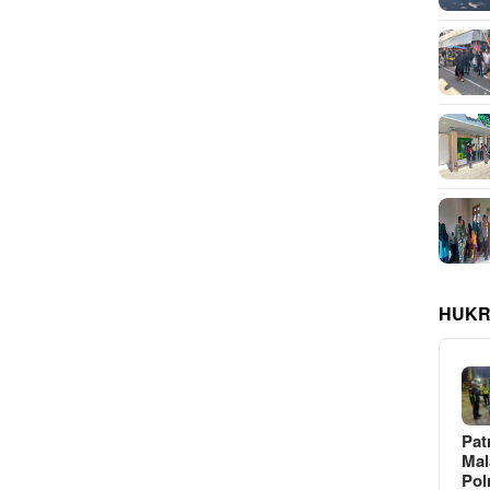
HUKR
Pat
Ma
Pol