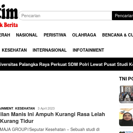
Pencaria
ERAH
NASIONAL
PERISTIWA
OLAHRAGA
BENCANA & C
KESEHATAN
INTERNASIONAL
INFOTAINMENT
ka Raya Perkuat SDM Polri Lewat Pusat Studi Kepolisian
TNI P
buserjatim
,
3 April 2023
AINMENT
KESEHATAN
lan Manis Ini Ampuh Kurangi Rasa Lelah
 Kurang Tidur
AJA GROUP//Seputar Kesehatan – Sebuah studi di