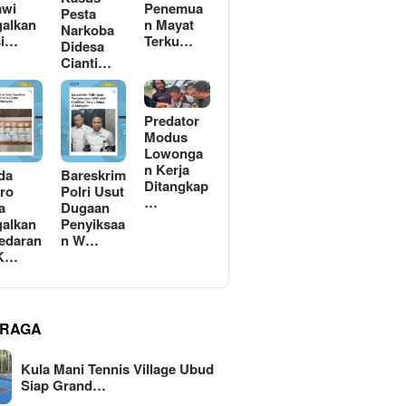
awi
Penemua
Pesta
alkan
n Mayat
Narkoba
si…
Terku…
Didesa
Cianti…
Predator
Modus
Lowonga
n Kerja
da
Bareskrim
Ditangkap
ro
Polri Usut
…
a
Dugaan
alkan
Penyiksaa
edaran
n W…
 K…
RAGA
Kula Mani Tennis Village Ubud
Siap Grand…