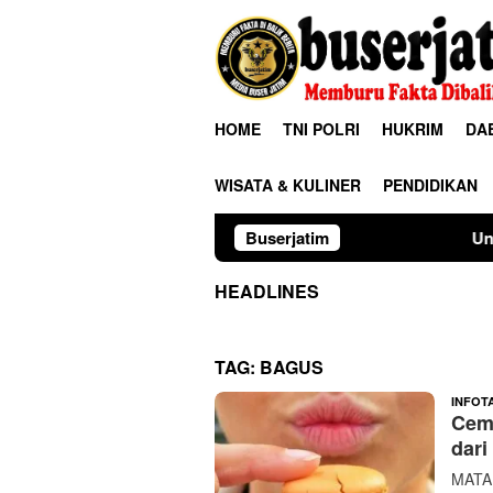
Loncat
ke
konten
HOME
TNI POLRI
HUKRIM
DA
WISATA & KULINER
PENDIDIKAN
Buserjatim
Universitas Palang
HEADLINES
TAG:
BAGUS
INFOT
Cemi
dari
MATAM