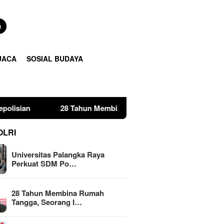
n
UACA
SOSIAL BUDAYA
28 Tahun Membina Rumah Tangga, Seorang Ibu Lima Anak Temp
OLRI
Universitas Palangka Raya
Perkuat SDM Po…
28 Tahun Membina Rumah
Tangga, Seorang I…