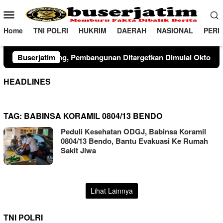
Loncat
Menu
ke
Mobile
konten
Home
TNI POLRI
HUKRIM
DAERAH
NASIONAL
PERI
bangunan Ditargetkan Dimulai Oktober 2026Agustus 7, 2026
Buserjatim
HEADLINES
TAG:
BABINSA KORAMIL 0804/13 BENDO
Peduli Kesehatan ODGJ, Babinsa Koramil
0804/13 Bendo, Bantu Evakuasi Ke Rumah
Sakit Jiwa
Lihat Lainnya
TNI POLRI