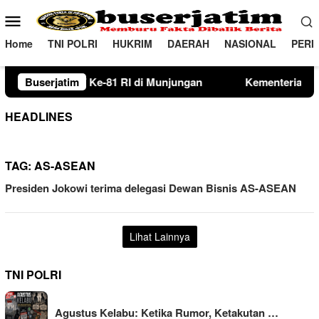
Loncat
Menu
ke
Mobile
konten
Home
TNI POLRI
HUKRIM
DAERAH
NASIONAL
PERI
RI di Munjungan
Buserjatim
Kementerian PU Verifikasi Lahan Sekol
HEADLINES
TAG:
AS-ASEAN
Presiden Jokowi terima delegasi Dewan Bisnis AS-ASEAN
Lihat Lainnya
TNI POLRI
Agustus Kelabu: Ketika Rumor, Ketakutan …