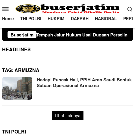
Loncat
Menu
ke
Mobile
konten
Home
TNI POLRI
HUKRIM
DAERAH
NASIONAL
PERI
puh Jalur Hukum Usai Dugaan Perselingkuhan Suami di Sulawe
Buserjatim
HEADLINES
TAG:
ARMUZNA
Hadapi Puncak Haji, PPIH Arab Saudi Bentuk
Satuan Operasional Armuzna
Lihat Lainnya
TNI POLRI