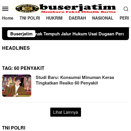
Loncat
Menu
ke
Mobile
konten
Home
TNI POLRI
HUKRIM
DAERAH
NASIONAL
PERI
 Tempuh Jalur Hukum Usai Dugaan Perselingkuhan Suami di Su
Buserjatim
HEADLINES
TAG:
60 PENYAKIT
Studi Baru: Konsumsi Minuman Keras
Tingkatkan Resiko 60 Penyakit
Lihat Lainnya
TNI POLRI