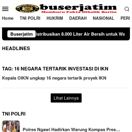
Loncat
Menu
ke
Mobile
konten
Home
TNI POLRI
HUKRIM
DAERAH
NASIONAL
PERI
ribusikan 8.000 Liter Air Bersih untuk Warga Ngambon
Buserjatim
S
HEADLINES
TAG:
16 NEGARA TERTARIK INVESTASI DI IKN
Kepala OIKN ungkap 16 negara tertarik proyek IKN
Lihat Lainnya
TNI POLRI
Polres Ngawi Hadirkan Warung Kompas Pres…