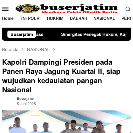
Loncat
Menu
ke
Mobile
konten
Home
TNI POLRI
HUKRIM
DAERAH
NASIONAL
PERI
nergitas Penegak Hukum, Kapolres Madiun dan Kajari Musnahk
Buserjatim
Beranda
NASIONAL
Kapolri Dampingi Presiden pada
Panen Raya Jagung Kuartal II, siap
wujudkan kedaulatan pangan
Nasional
Buserjatim
5 Juni 2025