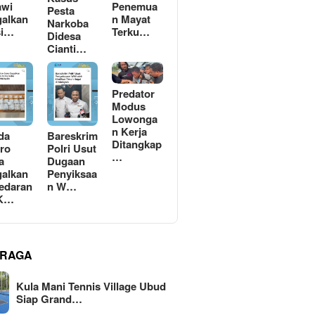
awi
Penemua
Pesta
alkan
n Mayat
Narkoba
si…
Terku…
Didesa
Cianti…
Predator
Modus
Lowonga
n Kerja
da
Bareskrim
Ditangkap
ro
Polri Usut
…
a
Dugaan
alkan
Penyiksaa
edaran
n W…
 K…
RAGA
Kula Mani Tennis Village Ubud
Siap Grand…