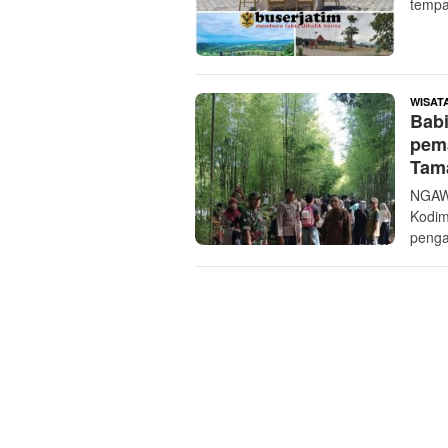
tempa
WISAT
Bab
pem
Tam
NGAW
Kodim
peng