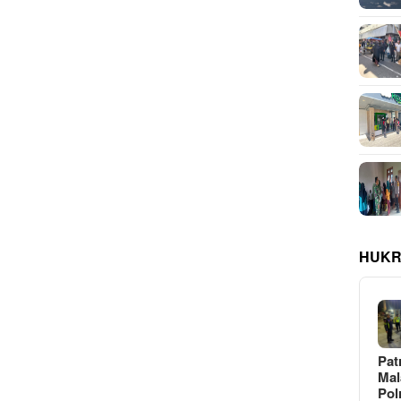
HUKR
Pat
Ma
Pol