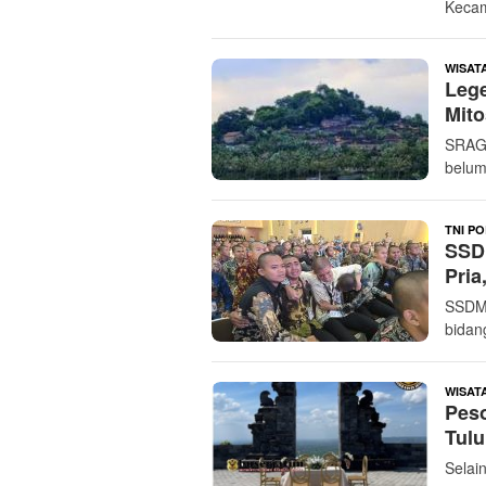
Kecam
WISAT
Leg
Mito
SRAG
belum
TNI PO
SSDM
Pria
SSDM 
bidan
WISAT
Pes
Tulu
Selai