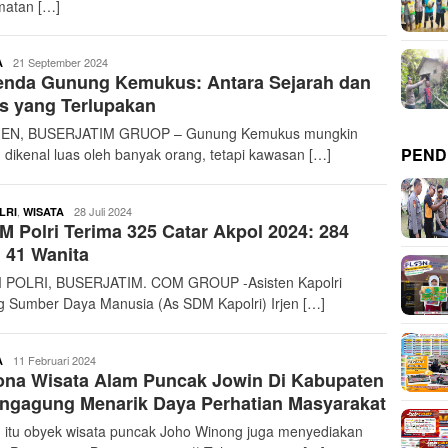
atan […]
buserjatim
21 September 2024
A
enda Gunung Kemukus: Antara Sejarah dan
s yang Terlupakan
EN, BUSERJATIM GRUOP – Gunung Kemukus mungkin
PEND
 dikenal luas oleh banyak orang, tetapi kawasan […]
buserjatim
,
28 Juli 2024
LRI
WISATA
 Polri Terima 325 Catar Akpol 2024: 284
, 41 Wanita
POLRI, BUSERJATIM. COM GROUP -Asisten Kapolri
g Sumber Daya Manusia (As SDM Kapolri) Irjen […]
ardy
11 Februari 2024
A
ona Wisata Alam Puncak Jowin Di Kabupaten
ngagung Menarik Daya Perhatian Masyarakat
n itu obyek wisata puncak Joho Winong juga menyediakan