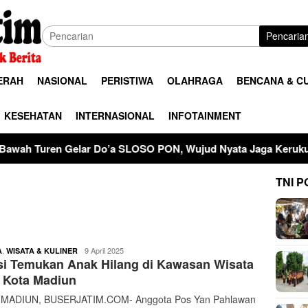
Pencaria
ERAH
NASIONAL
PERISTIWA
OLAHRAGA
BENCANA & C
KESEHATAN
INTERNASIONAL
INFOTAINMENT
’a SLOSO PON, Wujud Nyata Jaga Kerukunan Dan Ketertiban P
TNI P
buserjatim
,
9 April 2025
A
WISATA & KULINER
si Temukan Anak Hilang di Kawasan Wisata
 Kota Madiun
 MADIUN, BUSERJATIM.COM- Anggota Pos Yan Pahlawan