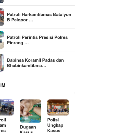
Patroli Harkamtibmas Batalyon
B Pelopor …
Patroli Perintis Presisi Polres
Pinrang …
Babinsa Koramil Padas dan
Bhabinkamtibma…
IM
roli
Polisi
lam
Ungkap
Dugaan
res
Kasus
Kasus