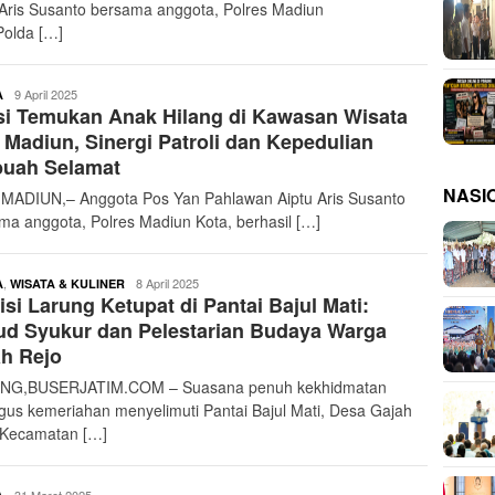
 Aris Susanto bersama anggota, Polres Madiun
Polda […]
buserjatim
9 April 2025
A
si Temukan Anak Hilang di Kawasan Wisata
Madiun, Sinergi Patroli dan Kepedulian
buah Selamat
NASI
MADIUN,– Anggota Pos Yan Pahlawan Aiptu Aris Susanto
ma anggota, Polres Madiun Kota, berhasil […]
buserjatim
,
8 April 2025
A
WISATA & KULINER
isi Larung Ketupat di Pantai Bajul Mati:
d Syukur dan Pelestarian Budaya Warga
h Rejo
NG,BUSERJATIM.COM – Suasana penuh kekhidmatan
igus kemeriahan menyelimuti Pantai Bajul Mati, Desa Gajah
 Kecamatan […]
buserjatim