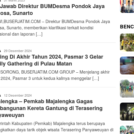
31 Maret 2025
A
 Jawab Direktur BUMDesma Pondok Jaya
osa, Sunarto
I,BUSERJATIM.COM – Direktur BUMDesma Pondok Jaya
BENC
a, Sunarto, memberikan klarifikasi terkait kondisi
sional dan laporan […]
buserjatim
29 Desember 2024
A
ing Di Akhir Tahun 2024, Pasmar 3 Gelar
ly Gathering di Pulau Matan
 SORONG, BUSERJATIM.COM GROUP – Menjelang akhir
 2024, Pasmar 3 untuk kedua kalinya menggelar […]
buserjatim
12 Desember 2024
A
alengka – Pemkab Majalengka Gagas
bangunan Kereta Gantung di Terasering
yaweuyan
intah Kabupaten (Pemkab) Majalengka terus berupaya
gkatkan daya tarik objek wisata Terasering Panyaweuyan di