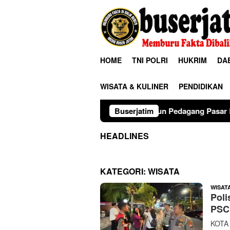
Loncat
ke
konten
HOME
TNI POLRI
HUKRIM
DA
WISATA & KULINER
PENDIDIKAN
Guyub Rukun Pedagang Pasar Bawah Turen Gelar Do
Buserjatim
HEADLINES
KATEGORI:
WISATA
WISAT
Poli
PSC
KOTA