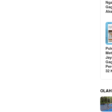
Ng
Gag
Ak
Pol
Met
Jay
Gag
Per
32
OLAH