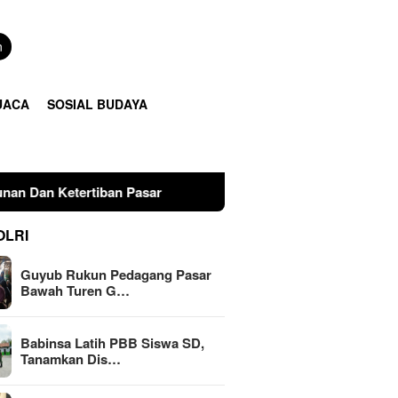
n
UACA
SOSIAL BUDAYA
asar
Babinsa Latih PBB Siswa SD, Tanamkan Disiplin Se
OLRI
Guyub Rukun Pedagang Pasar
Bawah Turen G…
Babinsa Latih PBB Siswa SD,
Tanamkan Dis…