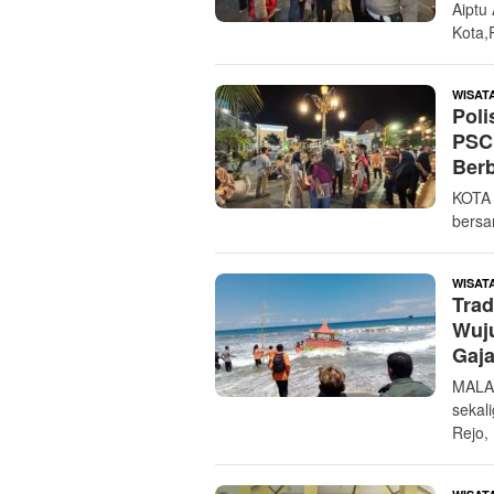
Aiptu
Kota,
WISAT
Poli
PSC 
Ber
KOTA 
bersa
WISAT
Trad
Wuju
Gaja
MALA
sekal
Rejo,