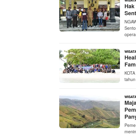
WISAT
Hak
Sent
NGAW
Sentos
opera
WISAT
Heal
Fami
KOTA
tahun
WISAT
Maj
Pem
Pan
Pemer
menin