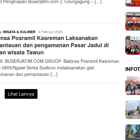
t Penginapan Buserjatim.com || Tulungagung – […]
buserjatim
,
4 Februari 2024
A
WISATA & KULINER
insa Posramil Kasreman Laksanakan
antauan dan pengamanan Pasar Jadul di
an wisata Tawun
I, BUSERJATIM.COM GRUOP- Babinsa Posramil Kasreman
 0805/Ngawi Serka Sudiono melaksanakan giat
INFO
amanan dan pemantauan […]
Lihat Lainnya