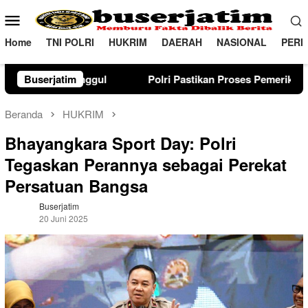
Loncat
Menu
ke
Mobile
konten
Home
TNI POLRI
HUKRIM
DAERAH
NASIONAL
PERI
Polri Pastikan Proses Pemeriksaan Personel di Aceh Dilaks
Buserjatim
Beranda
HUKRIM
Bhayangkara Sport Day: Polri
Tegaskan Perannya sebagai Perekat
Persatuan Bangsa
Buserjatim
20 Juni 2025