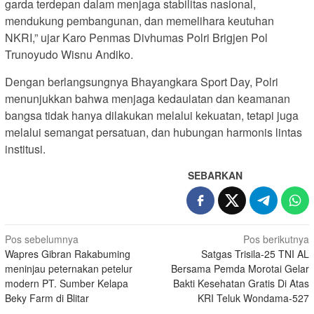
garda terdepan dalam menjaga stabilitas nasional,
mendukung pembangunan, dan memelihara keutuhan
NKRI,” ujar Karo Penmas Divhumas Polri Brigjen Pol
Trunoyudo Wisnu Andiko.
Dengan berlangsungnya Bhayangkara Sport Day, Polri
menunjukkan bahwa menjaga kedaulatan dan keamanan
bangsa tidak hanya dilakukan melalui kekuatan, tetapi juga
melalui semangat persatuan, dan hubungan harmonis lintas
institusi.
SEBARKAN
Navigasi
Pos sebelumnya
Pos berikutnya
Wapres Gibran Rakabuming
Satgas Trisila-25 TNI AL
pos
meninjau peternakan petelur
Bersama Pemda Morotai Gelar
modern PT. Sumber Kelapa
Bakti Kesehatan Gratis Di Atas
Beky Farm di Blitar
KRI Teluk Wondama-527