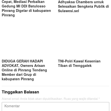
Cepat, Mediasi Perbaikan
Adhyaksa Chambers untuk
Gedung MI DDI Batulosso
Selesaikan Sengketa Publik di
Pinrang Digelar di kabupaten
Sulawesi.sel
Pinrang
TNI-Polri Kawal Kesenian
DIDUGA GERAH HADAPI
Tiban di Trenggalek
ADVOKAT, Owners Arisan
Online di Pinrang Tendang
Member dari Grup di
kabupaten Pinrang
Tinggalkan Balasan
Alamat email Anda tidak akan dipublikasikan.
Ruas yang wajib ditandai
*