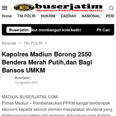
Loncat
Menu
ke
Mobile
konten
Home
TNI POLRI
HUKRIM
DAERAH
NASIONAL
PERI
embangun kota kediri
Buserjatim
Plt Camat Lembang Bergerak Cepat
Beranda
TNI POLRI
Kapolres Madiun Borong 2550
Bendera Merah Putih,dan Bagi
Bansos UMKM
Buserjatim
16 Agustus 2021
MADIUN-BUSERJATIM, COM-
Polres Madiun – Pemberlakukan PPKM sangat berdampak
ekonomi kepada seluruh elemen masyarakat, terutama yang
berkecimpung sektor non esensial. Hal serupa juga dialami