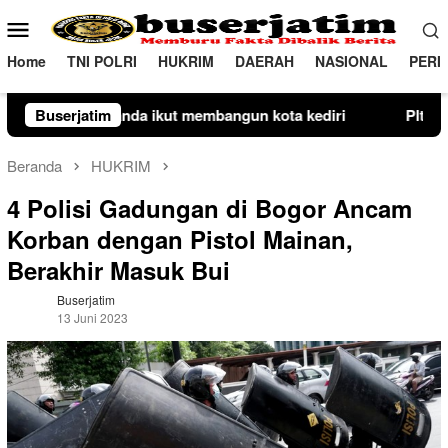
Loncat
Menu
ke
Mobile
konten
Home
TNI POLRI
HUKRIM
DAERAH
NASIONAL
PERI
kota kediri
Buserjatim
Plt Camat Lembang Bergerak Cepat, Mediasi
Beranda
HUKRIM
4 Polisi Gadungan di Bogor Ancam
Korban dengan Pistol Mainan,
Berakhir Masuk Bui
Buserjatim
13 Juni 2023