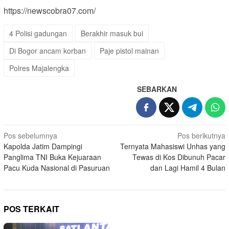
https://newscobra07.com/
4 Polisi gadungan
Berakhir masuk bui
Di Bogor ancam korban
Paje pistol mainan
Polres Majalengka
SEBARKAN
Navigasi
Pos sebelumnya
Pos berikutnya
Kapolda Jatim Dampingi
Ternyata Mahasiswi Unhas yang
pos
Panglima TNI Buka Kejuaraan
Tewas di Kos Dibunuh Pacar
Pacu Kuda Nasional di Pasuruan
dan Lagi Hamil 4 Bulan
POS TERKAIT