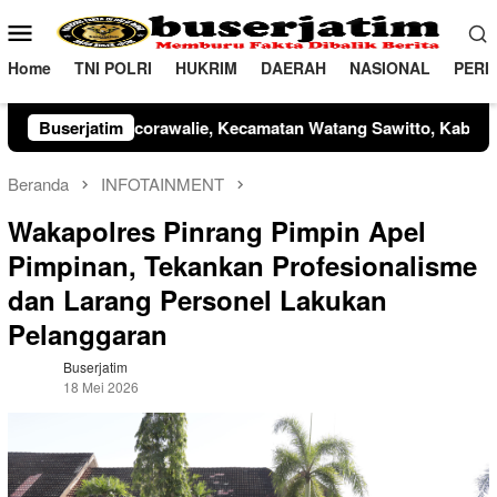
Loncat
Menu
ke
Mobile
konten
Home
TNI POLRI
HUKRIM
DAERAH
NASIONAL
PERI
ara Mangga Barani, S.I.K., didampingi Perwira Upacara AKP Muni
Buserjatim
Beranda
INFOTAINMENT
Wakapolres Pinrang Pimpin Apel
Pimpinan, Tekankan Profesionalisme
dan Larang Personel Lakukan
Pelanggaran
Buserjatim
18 Mei 2026