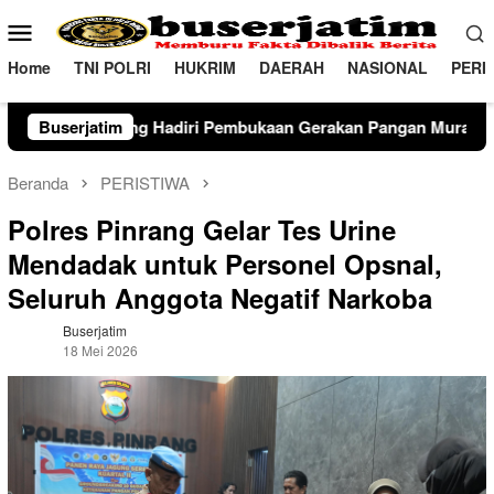
Loncat
Menu
ke
Mobile
konten
Home
TNI POLRI
HUKRIM
DAERAH
NASIONAL
PERI
embukaan Gerakan Pangan Murah dan Produk Unggulan 2026
Buserjatim
Beranda
PERISTIWA
Polres Pinrang Gelar Tes Urine
Mendadak untuk Personel Opsnal,
Seluruh Anggota Negatif Narkoba
Buserjatim
18 Mei 2026