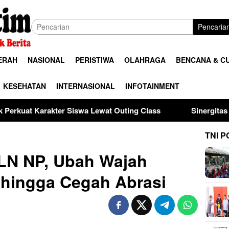
Pencaria
ERAH
NASIONAL
PERISTIWA
OLAHRAGA
BENCANA & C
KESEHATAN
INTERNASIONAL
INFOTAINMENT
swa Lewat Outing Class
Sinergitas Penegak Hukum, Kap
TNI P
PLN NP, Ubah Wajah
 hingga Cegah Abrasi