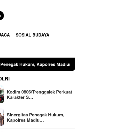
n
UACA
SOSIAL BUDAYA
olres Madiun dan Kajari Musnahkan Barang Bukti Perkara Pida
OLRI
Kodim 0806/Trenggalek Perkuat
Karakter S…
Sinergitas Penegak Hukum,
Kapolres Madiu…