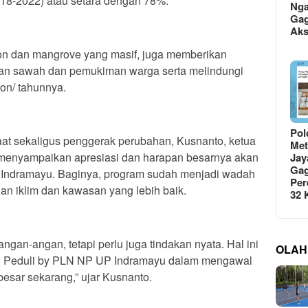
018-2022) atau setara dengan 78%.
Ng
Gag
Ak
hon dan mangrove yang masif, juga memberikan
ahan sawah dan pemukiman warga serta melindungi
on/ tahunnya.
Pol
at sekaligus penggerak perubahan, Kusnanto, ketua
Met
 menyampaikan apresiasi dan harapan besarnya akan
Jay
Gag
Indramayu. Baginya, program sudah menjadi wadah
Per
n iklim dan kawasan yang lebih baik.
32
gan-angan, tetapi perlu juga tindakan nyata. Hal ini
OLAH
 Peduli by PLN NP UP Indramayu dalam mengawal
esar sekarang,” ujar Kusnanto.