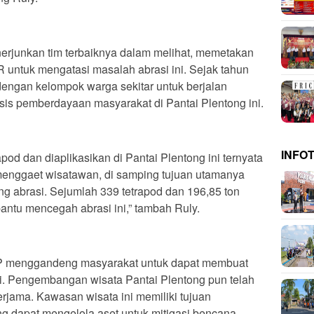
rjunkan tim terbaiknya dalam melihat, memetakan
untuk mengatasi masalah abrasi ini. Sejak tahun
engan kelompok warga sekitar untuk berjalan
is pemberdayaan masyarakat di Pantai Plentong ini.
INFO
od dan diaplikasikan di Pantai Plentong ini ternyata
menggaet wisatawan, di samping tujuan utamanya
 abrasi. Sejumlah 339 tetrapod dan 196,85 ton
ntu mencegah abrasi ini,” tambah Ruly.
 menggandeng masyarakat untuk dapat membuat
iti. Pengembangan wisata Pantai Plentong pun telah
erjama. Kawasan wisata ini memiliki tujuan
 dapat mengelola aset untuk mitigasi bencana.