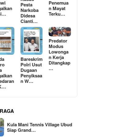
awi
Penemua
Pesta
alkan
n Mayat
Narkoba
si…
Terku…
Didesa
Cianti…
Predator
Modus
Lowonga
n Kerja
da
Bareskrim
Ditangkap
ro
Polri Usut
…
a
Dugaan
alkan
Penyiksaa
edaran
n W…
 K…
RAGA
Kula Mani Tennis Village Ubud
Siap Grand…