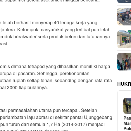
a telah berhasil menyerap 40 tenaga kerja yang
jahtera. Kelompok masyarakat yang terlibat pun telah
roduk breakwater serta produk beton dan turunannya
asi.
onomis dimana tetrapod yang dihasilkan memiliki harga
erupa di pasaran. Sehingga, perekonomian
taan rupiah setiap tenan, sebanding dengan rata-rata
HUKR
ai 3000 tiap bulannya.
asi permasalahan utama pun tercapai. Setelah
 perlambatan laju abrasi di sekitar pantai Ujunggebang
Pat
Ma
 pun turun dari semula 1,7 Ha (2014-2017) menjadi
Pol