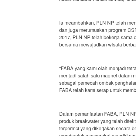
Ia meambahkan, PLN NP telah mene
dan juga merumuskan program CSR 
2017, PLN NP telah bekerja sama d
bersama mewujudkan wisata berbas
“FABA yang kami olah menjadi tetrap
menjadi salah satu magnet dalam 
sebagai pemecah ombak penghalang
FABA telah kami serap untuk memba
Dalam pemanfaatan FABA, PLN NP
produk breakwater yang telah ditel
terperinci yang dikerjakan secara b
membentuk masyarakat mandiri yang