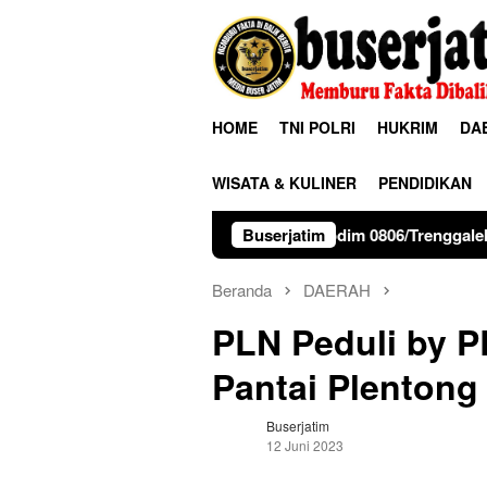
Loncat
ke
konten
HOME
TNI POLRI
HUKRIM
DA
WISATA & KULINER
PENDIDIKAN
Kodim 0806/Trenggalek Perkuat Karakter Si
Buserjatim
Beranda
DAERAH
PLN Peduli by 
Pantai Plentong
Buserjatim
12 Juni 2023