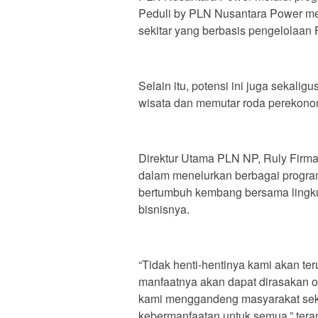
Peduli by PLN Nusantara Power mel
sekitar yang berbasis pengelolaan
Selain itu, potensi ini juga seka
wisata dan memutar roda perekonom
Direktur Utama PLN NP, Ruly Fir
dalam menelurkan berbagai progr
bertumbuh kembang bersama lingkun
bisnisnya.
“Tidak henti-hentinya kami akan t
manfaatnya akan dapat dirasakan ole
kami menggandeng masyarakat sek
kebermanfaatan untuk semua,” tera