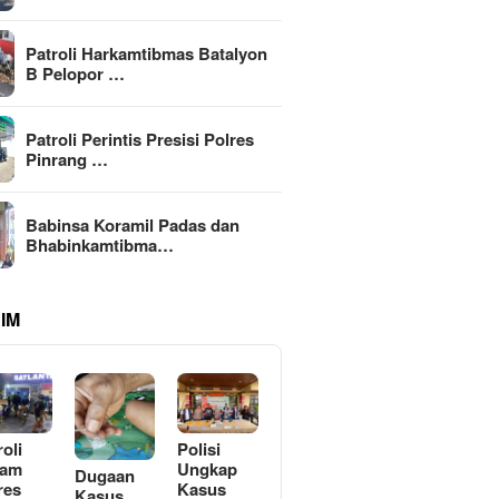
Patroli Harkamtibmas Batalyon
B Pelopor …
Patroli Perintis Presisi Polres
Pinrang …
Babinsa Koramil Padas dan
Bhabinkamtibma…
IM
roli
Polisi
lam
Ungkap
Dugaan
res
Kasus
Kasus