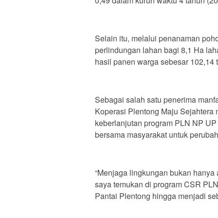
0,49 dalam kurun waktu 4 tahun (2
Selain itu, melalui penanaman po
perlindungan lahan bagi 8,1 Ha l
hasil panen warga sebesar 102,14 t
Sebagai salah satu penerima manfa
Koperasi Plentong Maju Sejahtera
keberlanjutan program PLN NP UP 
bersama masyarakat untuk perubaha
“Menjaga lingkungan bukan hanya an
saya temukan di program CSR PLN
Pantai Plentong hingga menjadi seb