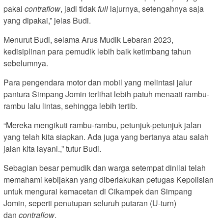
pakai
contraflow
, jadi tidak
full
lajurnya, setengahnya saja
yang dipakai,” jelas Budi.
Menurut Budi, selama Arus Mudik Lebaran 2023,
kedisiplinan para pemudik lebih baik ketimbang tahun
sebelumnya.
Para pengendara motor dan mobil yang melintasi jalur
pantura Simpang Jomin terlihat lebih patuh menaati rambu-
rambu lalu lintas, sehingga lebih tertib.
“Mereka mengikuti rambu-rambu, petunjuk-petunjuk jalan
yang telah kita siapkan. Ada juga yang bertanya atau salah
jalan kita layani.,” tutur Budi.
Sebagian besar pemudik dan warga setempat dinilai telah
memahami kebijakan yang diberlakukan petugas Kepolisian
untuk mengurai kemacetan di Cikampek dan Simpang
Jomin, seperti penutupan seluruh putaran (U-turn)
dan
contraflow
.