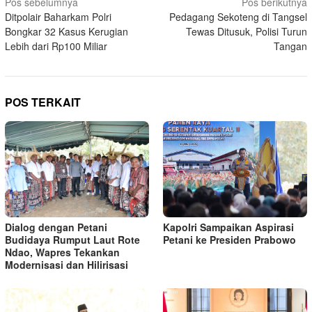
Navigasi
Pos sebelumnya
Pos berikutnya
Ditpolair Baharkam Polri
Pedagang Sekoteng di Tangsel
pos
Bongkar 32 Kasus Kerugian
Tewas Ditusuk, Polisi Turun
Lebih dari Rp100 Miliar
Tangan
POS TERKAIT
Kapolri Sampaikan Aspirasi
Dialog dengan Petani
Petani ke Presiden Prabowo
Budidaya Rumput Laut Rote
Ndao, Wapres Tekankan
Modernisasi dan Hilirisasi