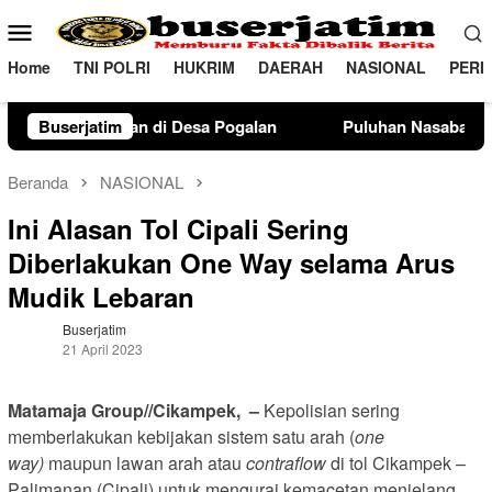
Loncat
Menu
ke
Mobile
konten
Home
TNI POLRI
HUKRIM
DAERAH
NASIONAL
PERI
esa Pogalan
Buserjatim
Puluhan Nasabah KSPPS BMT MBS Datangi R
Beranda
NASIONAL
Ini Alasan Tol Cipali Sering
Diberlakukan One Way selama Arus
Mudik Lebaran
Buserjatim
21 April 2023
Matamaja Group//Cikampek, –
Kepolisian sering
memberlakukan kebijakan sistem satu arah (
one
way)
maupun lawan arah atau
contraflow
di tol Cikampek –
Palimanan (Cipali) untuk mengurai kemacetan menjelang