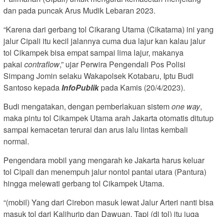
dan pada puncak Arus Mudik Lebaran 2023.
“Karena dari gerbang tol Cikarang Utama (Cikatama) ini yang
jalur Cipali itu kecil jalannya cuma dua lajur kan kalau jalur
tol Cikampek bisa empat sampai lima lajur, makanya
pakai
contraflow
,” ujar Perwira Pengendali Pos Polisi
Simpang Jomin selaku Wakapolsek Kotabaru, Iptu Budi
Santoso kepada
InfoPublik
pada Kamis (20/4/2023).
Budi mengatakan, dengan pemberlakuan sistem
one way
,
maka pintu tol Cikampek Utama arah Jakarta otomatis ditutup
sampai kemacetan terurai dan arus lalu lintas kembali
normal.
Pengendara mobil yang mengarah ke Jakarta harus keluar
tol Cipali dan menempuh jalur nontol pantai utara (Pantura)
hingga melewati gerbang tol Cikampek Utama.
“(mobil) Yang dari Cirebon masuk lewat Jalur Arteri nanti bisa
masuk tol dari Kalihurip dan Dawuan. Tapi (di tol) itu juga