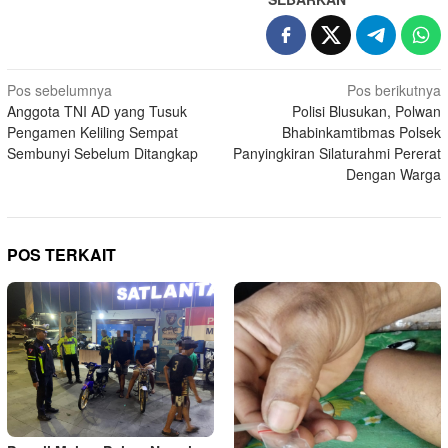
Navigasi
Pos sebelumnya
Pos berikutnya
Anggota TNI AD yang Tusuk
Polisi Blusukan, Polwan
pos
Pengamen Keliling Sempat
Bhabinkamtibmas Polsek
Sembunyi Sebelum Ditangkap
Panyingkiran Silaturahmi Pererat
Dengan Warga
POS TERKAIT