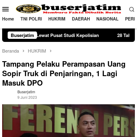
Loncat
Menu
ke
Mobile
konten
Home
TNI POLRI
HUKRIM
DAERAH
NASIONAL
PERI
at Studi Kepolisian
Buserjatim
28 Tahun Membina Rumah Tangga, S
Beranda
HUKRIM
Tampang Pelaku Perampasan Uang
Sopir Truk di Penjaringan, 1 Lagi
Masuk DPO
Buserjatim
9 Juni 2023