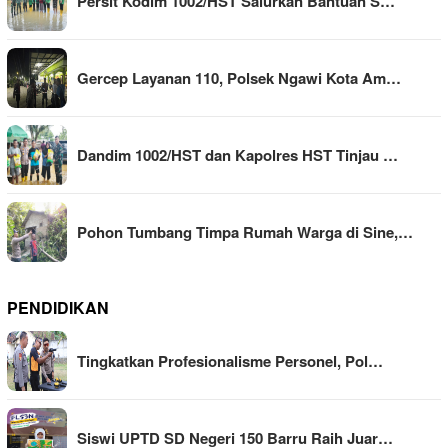
Persit Kodim 1002/HST Salurkan Bantuan S…
Gercep Layanan 110, Polsek Ngawi Kota Am…
Dandim 1002/HST dan Kapolres HST Tinjau …
Pohon Tumbang Timpa Rumah Warga di Sine,…
PENDIDIKAN
Tingkatkan Profesionalisme Personel, Pol…
Siswi UPTD SD Negeri 150 Barru Raih Juar…