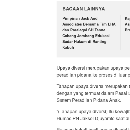
BACAAN LAINNYA
Pimpinan Jack And
Ka
Associates Bersama Tim LHA
As
dan Paralegal SH Terate
Pr
Cabang Jombang Edukasi
Sadar Hukum di Ranting
Kabuh
Upaya diversi merupakan upaya pen
peradilan pidana ke proses di luar 
Tahapan upaya diversi merupakan 
dengan yang termuat dalam Pasal
Sistem Peradilan Pidana Anak.
“(Tahapan upaya diversi) itu kewaj
Humas PN Jaksel Djuyamto saat dih
Putusan terkait hasil upaya diver