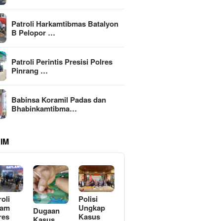
Patroli Harkamtibmas Batalyon
B Pelopor …
Patroli Perintis Presisi Polres
Pinrang …
Babinsa Koramil Padas dan
Bhabinkamtibma…
IM
roli
Polisi
lam
Ungkap
Dugaan
res
Kasus
Kasus