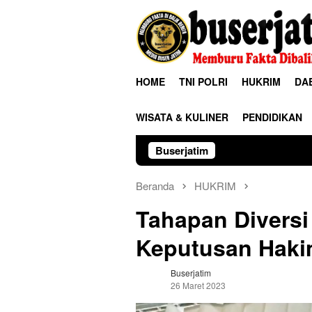
Loncat
ke
konten
HOME
TNI POLRI
HUKRIM
DA
WISATA & KULINER
PENDIDIKAN
Buserjatim
TNI-Polri Bersama W
Beranda
HUKRIM
Tahapan Diversi
Keputusan Haki
Buserjatim
26 Maret 2023