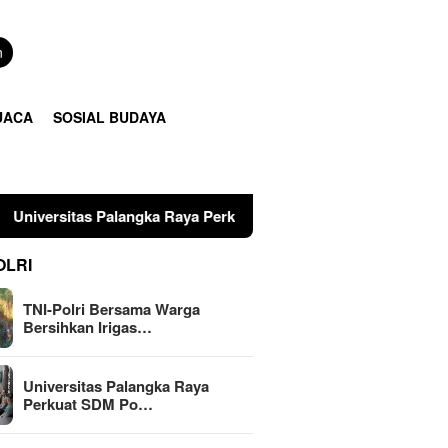
n
UACA
SOSIAL BUDAYA
gka Raya Perkuat SDM Polri Lewat Pusat Studi Kepolisian
OLRI
TNI-Polri Bersama Warga
Bersihkan Irigas…
Universitas Palangka Raya
Perkuat SDM Po…