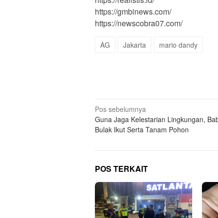
https://gmbinews.com/
https://newscobra07.com/
AG
Jakarta
mario dandy
Navigasi
Pos sebelumnya
Guna Jaga Kelestarian Lingkungan, Ba
pos
Bulak Ikut Serta Tanam Pohon
POS TERKAIT