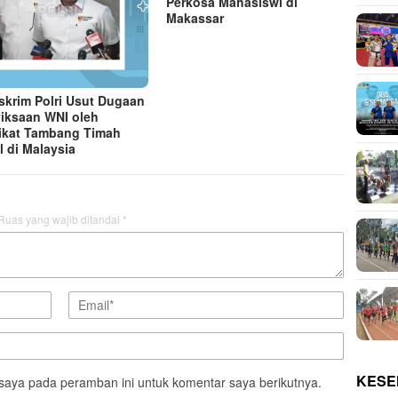
Perkosa Mahasiswi di
Makassar
skrim Polri Usut Dugaan
iksaan WNI oleh
ikat Tambang Timah
l di Malaysia
Ruas yang wajib ditandai
*
KESE
saya pada peramban ini untuk komentar saya berikutnya.