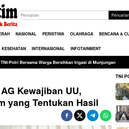
Pencaria
ERAH
NASIONAL
PERISTIWA
OLAHRAGA
BENCANA & C
KESEHATAN
INTERNASIONAL
INFOTAINMENT
arga Bersihkan Irigasi di Munjungan
Universitas Palan
TNI P
 AG Kewajiban UU,
m yang Tentukan Hasil