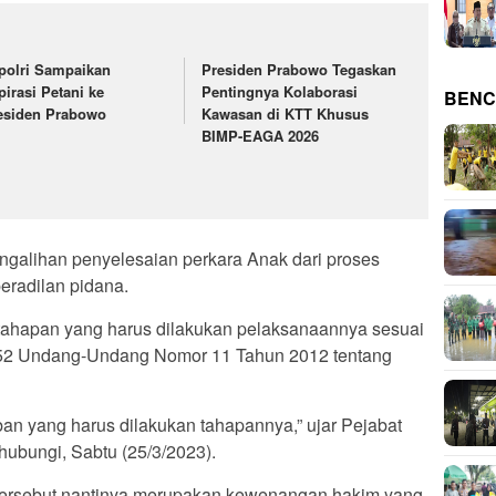
polri Sampaikan
Presiden Prabowo Tegaskan
pirasi Petani ke
Pentingnya Kolaborasi
BENC
esiden Prabowo
Kawasan di KTT Khusus
BIMP-EAGA 2026
galihan penyelesaian perkara Anak dari proses
peradilan pidana.
tahapan yang harus dilakukan pelaksanaannya sesuai
 52 Undang-Undang Nomor 11 Tahun 2012 tentang
iban yang harus dilakukan tahapannya,” ujar Pejabat
ubungi, Sabtu (25/3/2023).
si tersebut nantinya merupakan kewenangan hakim yang