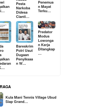
awi
Penemua
Pesta
alkan
n Mayat
Narkoba
si…
Terku…
Didesa
Cianti…
Predator
Modus
Lowonga
n Kerja
da
Bareskrim
Ditangkap
ro
Polri Usut
…
a
Dugaan
alkan
Penyiksaa
edaran
n W…
 K…
RAGA
Kula Mani Tennis Village Ubud
Siap Grand…