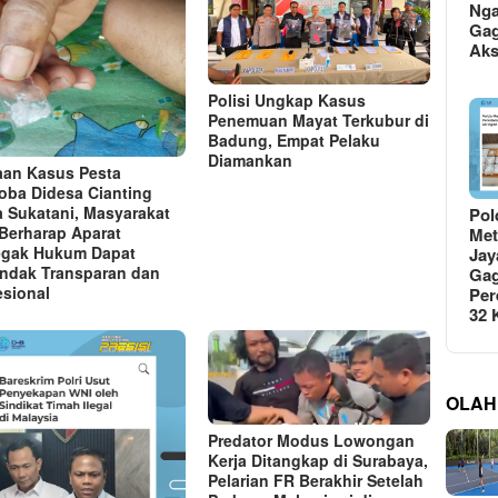
Ng
Gag
Ak
Polisi Ungkap Kasus
Penemuan Mayat Terkubur di
Badung, Empat Pelaku
Diamankan
an Kasus Pesta
oba Didesa Cianting
a Sukatani, Masyarakat
Pol
Berharap Aparat
Met
gak Hukum Dapat
Jay
indak Transparan dan
Gag
esional
Per
32
OLAH
Predator Modus Lowongan
Kerja Ditangkap di Surabaya,
Pelarian FR Berakhir Setelah