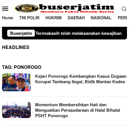
Loncat
Menu
ke
Mobile
konten
Home
TNI POLRI
HUKRIM
DAERAH
NASIONAL
PERI
imakasih telah melaksanakan kewajiban perpajakan daerah tepa
Buserjatim
HEADLINES
TAG:
PONOROGO
Kejari Ponorogo Kembangkan Kasus Dugaan
Korupsi Tambang Ilegal, Bidik Mantan Kades
Momentum Membersihkan Hati dan
Menguatkan Persaudaraan di Halal Bihalal
PSHT Ponorogo