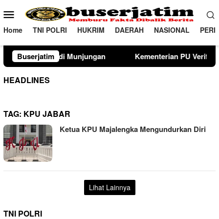
Loncat
Menu
ke
Mobile
konten
Home
TNI POLRI
HUKRIM
DAERAH
NASIONAL
PERI
unjungan
Buserjatim
Kementerian PU Verifikasi Lahan Sekolah Rak
HEADLINES
TAG:
KPU JABAR
Ketua KPU Majalengka Mengundurkan Diri
Lihat Lainnya
TNI POLRI