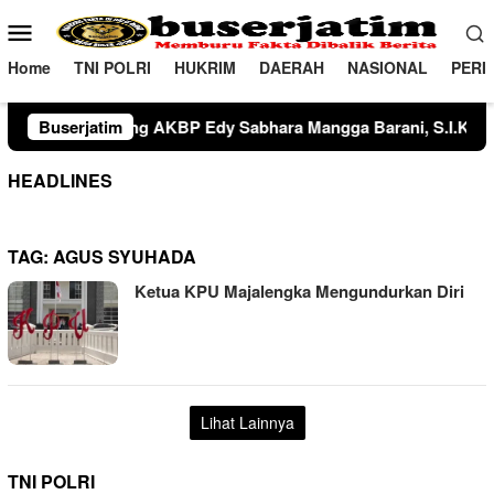
Loncat
Menu
ke
Mobile
konten
Home
TNI POLRI
HUKRIM
DAERAH
NASIONAL
PERI
am kegiatan tersebut, Kompol Nurdin, S.Sos. resmi dilantik se
Buserjatim
HEADLINES
TAG:
AGUS SYUHADA
Ketua KPU Majalengka Mengundurkan Diri
Lihat Lainnya
TNI POLRI