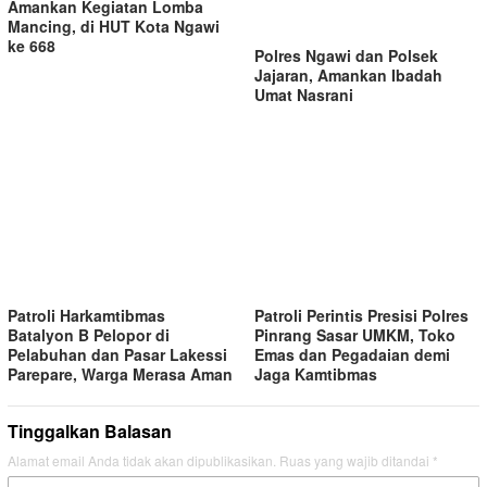
Amankan Kegiatan Lomba
Mancing, di HUT Kota Ngawi
ke 668
Polres Ngawi dan Polsek
Jajaran, Amankan Ibadah
Umat Nasrani
Patroli Harkamtibmas
Patroli Perintis Presisi Polres
Batalyon B Pelopor di
Pinrang Sasar UMKM, Toko
Pelabuhan dan Pasar Lakessi
Emas dan Pegadaian demi
Parepare, Warga Merasa Aman
Jaga Kamtibmas
Tinggalkan Balasan
Alamat email Anda tidak akan dipublikasikan.
Ruas yang wajib ditandai
*