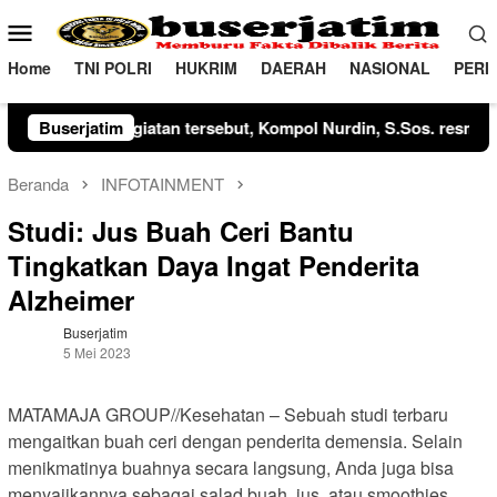
Loncat
Menu
ke
Mobile
konten
Home
TNI POLRI
HUKRIM
DAERAH
NASIONAL
PERI
 jabatan Kasat Reskrim dari AKP Ananda Gunawan, S.Tr.K., M.A.
Buserjatim
Beranda
INFOTAINMENT
Studi: Jus Buah Ceri Bantu
Tingkatkan Daya Ingat Penderita
Alzheimer
Buserjatim
5 Mei 2023
MATAMAJA GROUP//Kesehatan – Sebuah studi terbaru
mengaitkan buah ceri dengan penderita demensia. Selain
menikmatinya buahnya secara langsung, Anda juga bisa
menyajikannya sebagai salad buah, jus, atau smoothies.