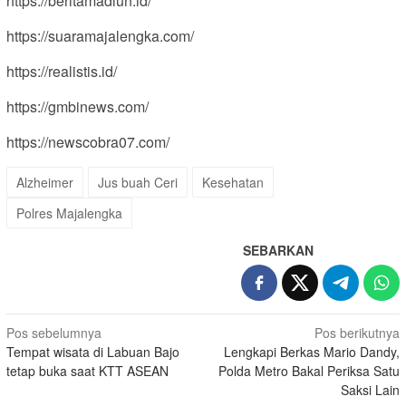
https://beritamadiun.id/
https://suaramajalengka.com/
https://realistis.id/
https://gmbinews.com/
https://newscobra07.com/
Alzheimer
Jus buah Ceri
Kesehatan
Polres Majalengka
SEBARKAN
Navigasi
Pos sebelumnya
Pos berikutnya
Tempat wisata di Labuan Bajo
Lengkapi Berkas Mario Dandy,
pos
tetap buka saat KTT ASEAN
Polda Metro Bakal Periksa Satu
Saksi Lain