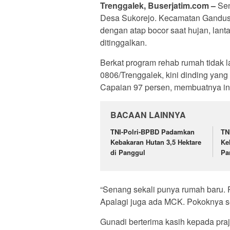
Trenggalek, Buserjatim.com –
Sen
Desa Sukorejo. Kecamatan Gandusar
dengan atap bocor saat hujan, lanta
ditinggalkan.
Berkat program rehab rumah tidak
0806/Trenggalek, kini dinding yang
Capaian 97 persen, membuatnya in
BACAAN LAINNYA
TNI-Polri-BPBD Padamkan
TN
Kebakaran Hutan 3,5 Hektare
Ke
di Panggul
Pa
“Senang sekali punya rumah baru. P
Apalagi juga ada MCK. Pokoknya se
Gunadi berterima kasih kepada pra