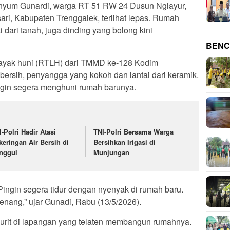
yum Gunardi, warga RT 51 RW 24 Dusun Nglayur,
i, Kabupaten Trenggalek, terlihat lepas. Rumah
i dari tanah, juga dinding yang bolong kini
BENC
 layak huni (RTLH) dari TMMD ke-128 Kodim
 bersih, penyangga yang kokoh dan lantai dari keramik.
gin segera menghuni rumah barunya.
I-Polri Hadir Atasi
TNI-Polri Bersama Warga
keringan Air Bersih di
Bersihkan Irigasi di
nggul
Munjungan
ingin segera tidur dengan nyenyak di rumah baru.
nang,” ujar Gunadi, Rabu (13/5/2026).
jurit di lapangan yang telaten membangun rumahnya.