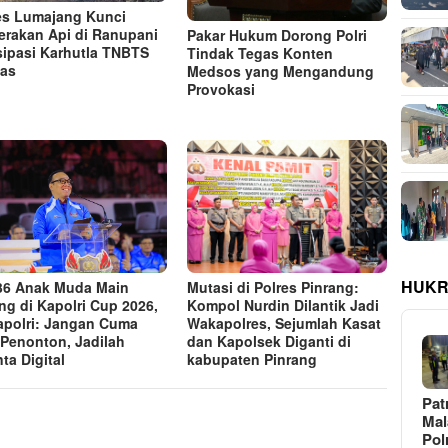
es Lumajang Kunci
erakan Api di Ranupani
Pakar Hukum Dorong Polri
sipasi Karhutla TNBTS
Tindak Tegas Konten
as
Medsos yang Mengandung
Provokasi
HUKR
Mutasi di Polres Pinrang:
36 Anak Muda Main
Kompol Nurdin Dilantik Jadi
ng di Kapolri Cup 2026,
Wakapolres, Sejumlah Kasat
polri: Jangan Cuma
dan Kapolsek Diganti di
 Penonton, Jadilah
kabupaten Pinrang
ta Digital
Pat
Ma
Pol