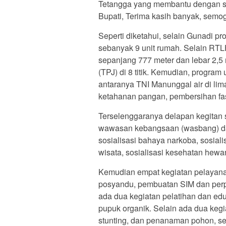
Tetangga yang membantu dengan su
Bupati, Terima kasih banyak, semog
Seperti diketahui, selain Gunadi p
sebanyak 9 unit rumah. Selain RTL
sepanjang 777 meter dan lebar 2,5
(TPJ) di 8 titik. Kemudian, program
antaranya TNI Manunggal air di lima
ketahanan pangan, pembersihan fas
Terselenggaranya delapan kegitan s
wawasan kebangsaan (wasbang) dan 
sosialisasi bahaya narkoba, sosia
wisata, sosialisasi kesehatan hewa
Kemudian empat kegiatan pelayan
posyandu, pembuatan SIM dan per
ada dua kegiatan pelatihan dan ed
pupuk organik. Selain ada dua keg
stunting, dan penanaman pohon, se