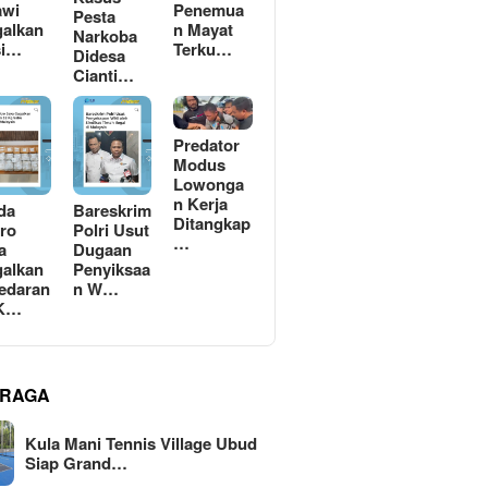
awi
Penemua
Pesta
alkan
n Mayat
Narkoba
si…
Terku…
Didesa
Cianti…
Predator
Modus
Lowonga
n Kerja
da
Bareskrim
Ditangkap
ro
Polri Usut
…
a
Dugaan
alkan
Penyiksaa
edaran
n W…
 K…
RAGA
Kula Mani Tennis Village Ubud
Siap Grand…