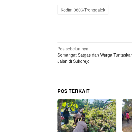
Kodim 0806/Trenggalek
Navigasi
Pos sebelumnya
Semangat Satgas dan Warga Tuntaskan
pos
Jalan di Sukorejo
POS TERKAIT