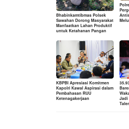
Polr
Perg
Anti
Bhabinkamtibmas Polsek
Melu
Sawahan Dorong Masyarakat
Manfaatkan Lahan Produktif
untuk Ketahanan Pangan
KBPBI Apresiasi Komitmen
35.9
Kapolri Kawal Aspirasi dalam
Bare
Pembahasan RUU
Waka
Ketenagakerjaan
Jadi
Talen