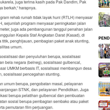
karela, juga terima kasih pada Pak Dandim, Pak
a berkah,” harapnya.
rogram rehab rumah tidak layak huni (RTLH) menyasar
H, sejumlah program menyasar peningkatan jalan
 meter, juga ada pembangunan tanggul penahan jalan
 unggulan Kepala Staf Angkatan Darat (Kasad), di
PEND
 titik, penghijauan, pembagian paket anak stunting,
ilitas umum.
osialisasi dan penyuluhan berupa, sosialisasi
bela negara (belneg), sosialisasi gulbencal,
lissai UMKM berbasis IT, sosialisasi membangun desa
n, sosialisasi pencegahan stunting.
an umum berupa, pengobatan masal, pelayanan
panjangan STNK, dan pelayanan Pendidikan. Juga
ukasi berupa pelatihan gulbencal dan pembuatan
iatan sosial berupa pembagian sembako atau paket
rta pemutaran film perjuangan.