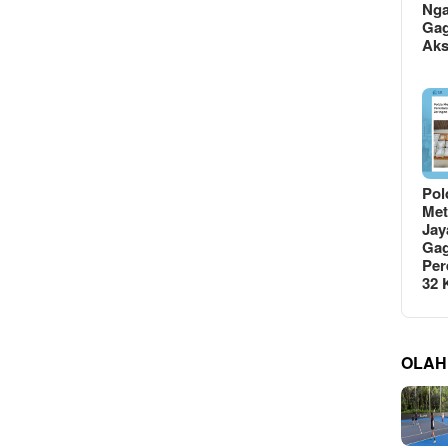
Ng
Gag
Ak
Pol
Met
Jay
Gag
Per
32
OLAH