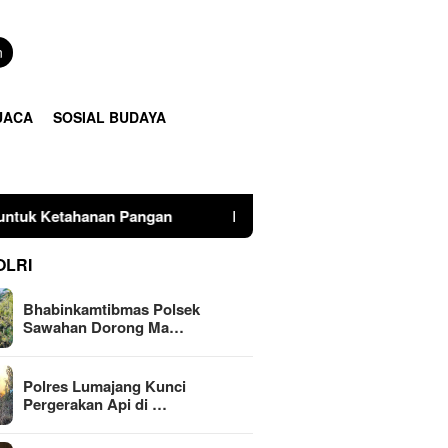
n
UACA
SOSIAL BUDAYA
an
Polres Lumajang Kunci Pergerakan Api di Ranupani 
OLRI
Bhabinkamtibmas Polsek
Sawahan Dorong Ma…
Polres Lumajang Kunci
Pergerakan Api di …