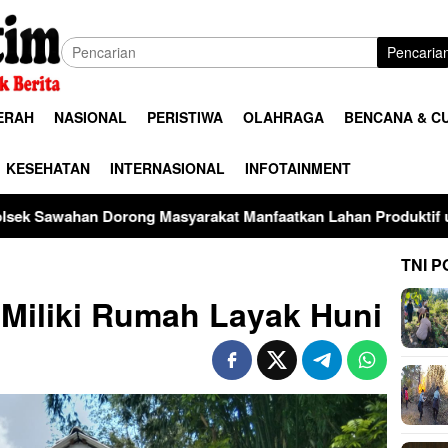
Pencaria
ERAH
NASIONAL
PERISTIWA
OLAHRAGA
BENCANA & C
KESEHATAN
INTERNASIONAL
INFOTAINMENT
asyarakat Manfaatkan Lahan Produktif untuk Ketahanan Pang
TNI P
Miliki Rumah Layak Huni