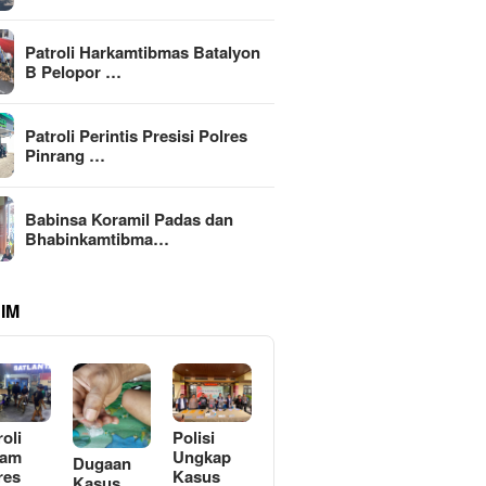
Patroli Harkamtibmas Batalyon
B Pelopor …
Patroli Perintis Presisi Polres
Pinrang …
Babinsa Koramil Padas dan
Bhabinkamtibma…
IM
roli
Polisi
lam
Ungkap
Dugaan
res
Kasus
Kasus