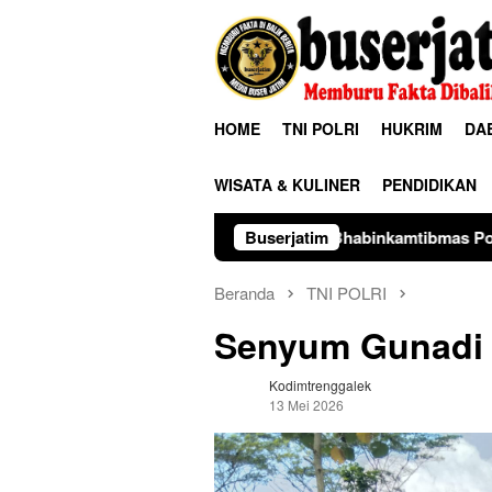
Loncat
ke
konten
HOME
TNI POLRI
HUKRIM
DA
WISATA & KULINER
PENDIDIKAN
Bhabinkamtibmas Polsek Sawahan Dorong M
Buserjatim
Beranda
TNI POLRI
Senyum Gunadi 
Kodimtrenggalek
13 Mei 2026