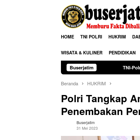
Loncat
ke
konten
HOME
TNI POLRI
HUKRIM
DA
WISATA & KULINER
PENDIDIKAN
Buserjatim
TNI-Polri Kawal Pawai Seni
Beranda
HUKRIM
Polri Tangkap A
Penembakan Per
Buserjatim
31 Mei 2023