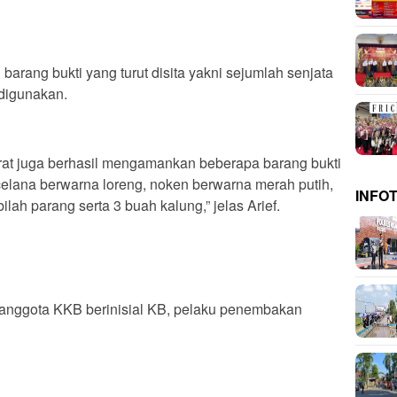
rang bukti yang turut disita yakni sejumlah senjata
 digunakan.
rat juga berhasil mengamankan beberapa barang bukti
celana berwarna loreng, noken berwarna merah putih,
INFO
lah parang serta 3 buah kalung,” jelas Arief.
anggota KKB berinisial KB, pelaku penembakan