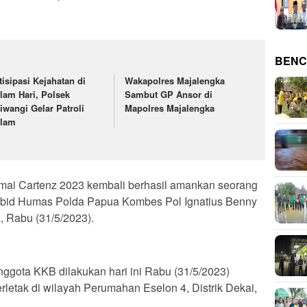
BENC
tisipasi Kejahatan di
Wakapolres Majalengka
lam Hari, Polsek
Sambut GP Ansor di
tiwangi Gelar Patroli
Mapolres Majalengka
lam
ai Cartenz 2023 kembali berhasil amankan seorang
Kabid Humas Polda Papua Kombes Pol Ignatius Benny
 Rabu (31/5/2023).
gota KKB dilakukan hari ini Rabu (31/5/2023)
erletak di wilayah Perumahan Eselon 4, Distrik Dekai,