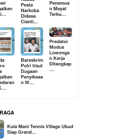
awi
Penemua
Pesta
alkan
n Mayat
Narkoba
si…
Terku…
Didesa
Cianti…
Predator
Modus
Lowonga
n Kerja
da
Bareskrim
Ditangkap
ro
Polri Usut
…
a
Dugaan
alkan
Penyiksaa
edaran
n W…
 K…
RAGA
Kula Mani Tennis Village Ubud
Siap Grand…