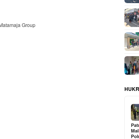
a Matamaja Group
HUKR
Pat
Ma
Pol