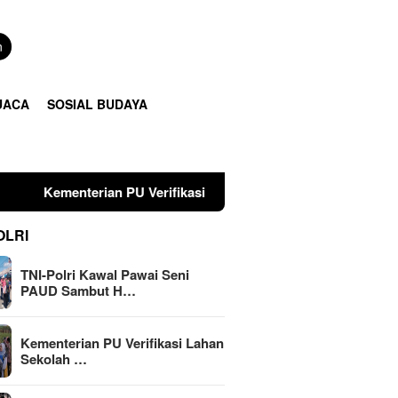
n
UACA
SOSIAL BUDAYA
U Verifikasi Lahan Sekolah Rakyat di Tulungagung, Pembangun
OLRI
TNI-Polri Kawal Pawai Seni
PAUD Sambut H…
Kementerian PU Verifikasi Lahan
Sekolah …