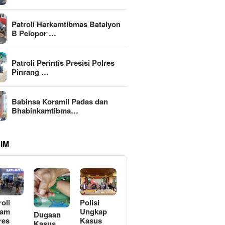
Patroli Harkamtibmas Batalyon
B Pelopor …
Patroli Perintis Presisi Polres
Pinrang …
Babinsa Koramil Padas dan
Bhabinkamtibma…
IM
roli
Polisi
lam
Ungkap
Dugaan
res
Kasus
Kasus