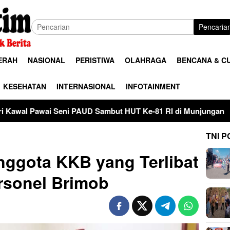
Pencaria
ERAH
NASIONAL
PERISTIWA
OLAHRAGA
BENCANA & C
KESEHATAN
INTERNASIONAL
INFOTAINMENT
 PAUD Sambut HUT Ke-81 RI di Munjungan
Kementerian P
TNI P
nggota KKB yang Terlibat
sonel Brimob