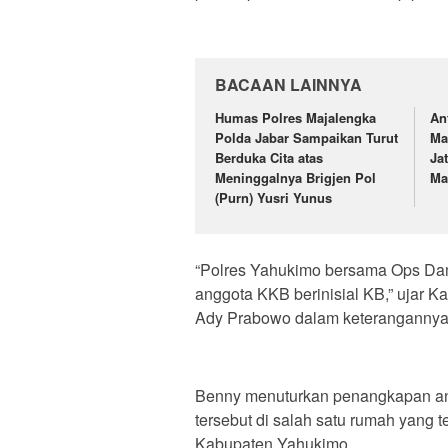
BACAAN LAINNYA
Humas Polres Majalengka
An
Polda Jabar Sampaikan Turut
Ma
Berduka Cita atas
Ja
Meninggalnya Brigjen Pol
Ma
(Purn) Yusri Yunus
“Polres Yahukimo bersama Ops Dam
anggota KKB berinisial KB,” ujar 
Ady Prabowo dalam keterangannya,
Benny menuturkan penangkapan ang
tersebut di salah satu rumah yang t
Kabupaten Yahukimo.