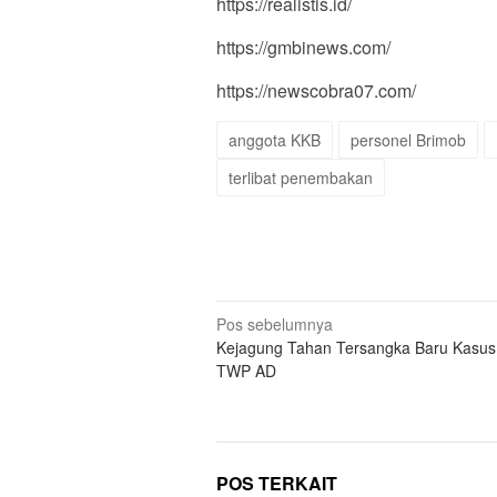
https://realistis.id/
https://gmbinews.com/
https://newscobra07.com/
anggota KKB
personel Brimob
terlibat penembakan
Navigasi
Pos sebelumnya
Kejagung Tahan Tersangka Baru Kasus
pos
TWP AD
POS TERKAIT